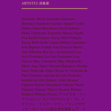
ARTISTES 演奏家
Alexandre Bloch
Alexandre Kantorow
Bertrand Chamayou
Caroline Jestaedt
Cyrille
Dubois
Daniel Barenboim
David Salmon
Diana Tishchenko
Ensemble Musica Nigella
Eva Zaïcik
François-Xavier Roth
François-
Xavier Roth
Gaëlle Arquez
Hélène Carpentier
Jean-Baptiste Fonlupt
Jean-François Heisser
Jean-Sébastien Bou
Jos van Immerseel
Les
Arts Florissants
Les Arts Florissants
Liya
Petrova
Marc Labonnette
Marc Minkowski
Marie-Ange Nguci
Mayumi Kanagawa
Nicolas
Stavy
Nobuyuki Tsujii
Olivier Py
Orchestre de
Paris
Orchestre national de Lille
Orchestre
national de Lille
Quatuor Ardeo
Renaud
Capuçon
Samuel Hengebaert
Shuichi Okada
Takénori Némoto
Thierry Escaich
Thomas
Dunford
William Christie
アウグスタ・マッ
ケイ=ロッジ
アンブロワジーヌ・ブレ
ス
テファン・ドゥグー
フランソワ＝グザヴ
ィエ・ロト
リール国立管弦楽団
レア・デ