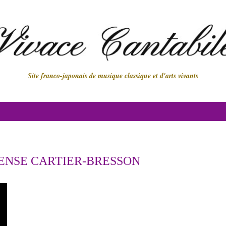
Site franco-japonais de musique classique et d'arts vivants
ENSE CARTIER-BRESSON