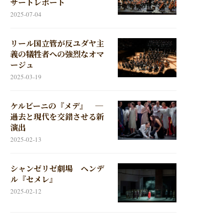
サートレポート
2025-07-04
リール国立管が反ユダヤ主
義の犠牲者への強烈なオマ
ージュ
2025-03-19
ケルビーニの『メデ』 ─
過去と現代を交錯させる新
演出
2025-02-13
シャンゼリゼ劇場 ヘンデ
ル『セメレ』
2025-02-12