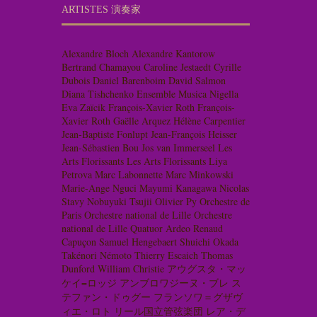
ARTISTES 演奏家
Alexandre Bloch
Alexandre Kantorow
Bertrand Chamayou
Caroline Jestaedt
Cyrille
Dubois
Daniel Barenboim
David Salmon
Diana Tishchenko
Ensemble Musica Nigella
Eva Zaïcik
François-Xavier Roth
François-
Xavier Roth
Gaëlle Arquez
Hélène Carpentier
Jean-Baptiste Fonlupt
Jean-François Heisser
Jean-Sébastien Bou
Jos van Immerseel
Les
Arts Florissants
Les Arts Florissants
Liya
Petrova
Marc Labonnette
Marc Minkowski
Marie-Ange Nguci
Mayumi Kanagawa
Nicolas
Stavy
Nobuyuki Tsujii
Olivier Py
Orchestre de
Paris
Orchestre national de Lille
Orchestre
national de Lille
Quatuor Ardeo
Renaud
Capuçon
Samuel Hengebaert
Shuichi Okada
Takénori Némoto
Thierry Escaich
Thomas
Dunford
William Christie
アウグスタ・マッ
ケイ=ロッジ
アンブロワジーヌ・ブレ
ス
テファン・ドゥグー
フランソワ＝グザヴ
ィエ・ロト
リール国立管弦楽団
レア・デ