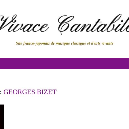
Site franco-japonais de musique classique et d'arts vivants
:
GEORGES BIZET