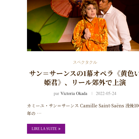
スペクタクル
サン＝サーンスの1幕オペラ《黄色
姫君》、リール郊外で上演
par
Victoria Okada
2022-05-24
カミーユ・サン＝サーンス Camille Saint-Saëns 没後10
年の …
LIRE LA SUITE