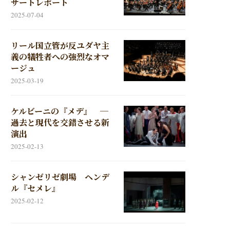
サートレポート
2025-07-04
リール国立管が反ユダヤ主
義の犠牲者への強烈なオマ
ージュ
2025-03-19
ケルビーニの『メデ』 ─
過去と現代を交錯させる新
演出
2025-02-13
シャンゼリゼ劇場 ヘンデ
ル『セメレ』
2025-02-12