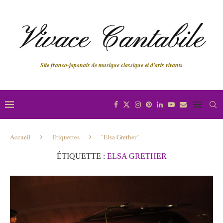
Site franco-japonais de musique classique et d'arts vivants
Accueil
Étiquettes
"Elsa Grether"
ÉTIQUETTE :
ELSA GRETHER