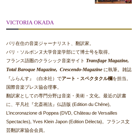
VICTORIA OKADA
パリ在住の音楽ジャーナリスト、翻訳家。
パリ・ソルボンヌ大学音楽学部にて博士号を取得。
Transfuge Magazine,
フランス語圏のクラシック音楽サイト
Total Baroque Magazine,
Crescendo-Magazine
。
に執筆
雑誌
『ふらんす』（白水社）で
アート・スペクタクル欄
を担当。
国際音楽プレス協会理事。
翻訳家としての専門分野は音楽・美術・文化。最近の訳書
に、平凡社『北斎画法』仏語版 (Edition du Chêne),
L’incoronazione di Poppea (DVD, Château de Versailles
Spectacles), Yves Klein Japon (Edition Délecta)。フランス文
芸翻訳家協会会員。