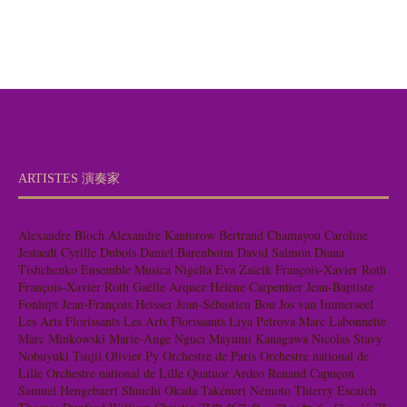
ARTISTES 演奏家
Alexandre Bloch
Alexandre Kantorow
Bertrand Chamayou
Caroline
Jestaedt
Cyrille Dubois
Daniel Barenboim
David Salmon
Diana
Tishchenko
Ensemble Musica Nigella
Eva Zaïcik
François-Xavier Roth
François-Xavier Roth
Gaëlle Arquez
Hélène Carpentier
Jean-Baptiste
Fonlupt
Jean-François Heisser
Jean-Sébastien Bou
Jos van Immerseel
Les Arts Florissants
Les Arts Florissants
Liya Petrova
Marc Labonnette
Marc Minkowski
Marie-Ange Nguci
Mayumi Kanagawa
Nicolas Stavy
Nobuyuki Tsujii
Olivier Py
Orchestre de Paris
Orchestre national de
Lille
Orchestre national de Lille
Quatuor Ardeo
Renaud Capuçon
Samuel Hengebaert
Shuichi Okada
Takénori Némoto
Thierry Escaich