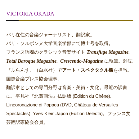
VICTORIA OKADA
パリ在住の音楽ジャーナリスト、翻訳家。
パリ・ソルボンヌ大学音楽学部にて博士号を取得。
Transfuge Magazine,
フランス語圏のクラシック音楽サイト
Total Baroque Magazine,
Crescendo-Magazine
。
に執筆
雑誌
『ふらんす』（白水社）で
アート・スペクタクル欄
を担当。
国際音楽プレス協会理事。
翻訳家としての専門分野は音楽・美術・文化。最近の訳書
に、平凡社『北斎画法』仏語版 (Edition du Chêne),
L’incoronazione di Poppea (DVD, Château de Versailles
Spectacles), Yves Klein Japon (Edition Délecta)。フランス文
芸翻訳家協会会員。