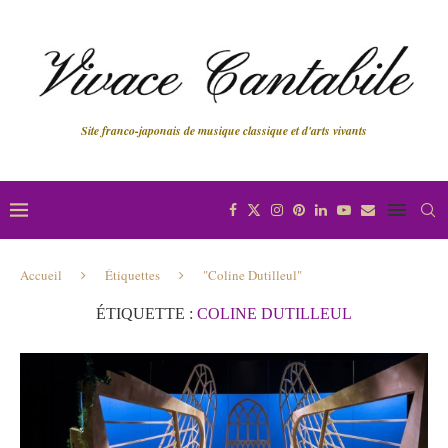
Site franco-japonais de musique classique et d'arts vivants
Accueil
Étiquettes
"Coline Dutilleul"
ÉTIQUETTE :
COLINE DUTILLEUL