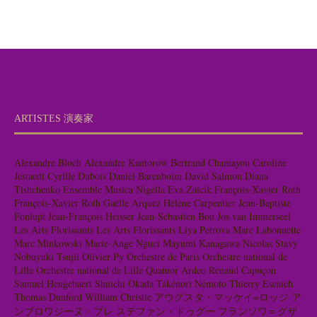
ARTISTES 演奏家
Alexandre Bloch
Alexandre Kantorow
Bertrand Chamayou
Caroline
Jestaedt
Cyrille Dubois
Daniel Barenboim
David Salmon
Diana
Tishchenko
Ensemble Musica Nigella
Eva Zaïcik
François-Xavier Roth
François-Xavier Roth
Gaëlle Arquez
Hélène Carpentier
Jean-Baptiste
Fonlupt
Jean-François Heisser
Jean-Sébastien Bou
Jos van Immerseel
Les Arts Florissants
Les Arts Florissants
Liya Petrova
Marc Labonnette
Marc Minkowski
Marie-Ange Nguci
Mayumi Kanagawa
Nicolas Stavy
Nobuyuki Tsujii
Olivier Py
Orchestre de Paris
Orchestre national de
Lille
Orchestre national de Lille
Quatuor Ardeo
Renaud Capuçon
Samuel Hengebaert
Shuichi Okada
Takénori Némoto
Thierry Escaich
Thomas Dunford
William Christie
アウグスタ・マッケイ=ロッジ
ア
ンブロワジーヌ・ブレ
ステファン・ドゥグー
フランソワ＝グザ