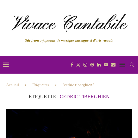
Site franco-japonais de musique classique et d'arts vivants
Accueil
Étiquettes
"cedric tiberghien"
ÉTIQUETTE :
CEDRIC TIBERGHIEN