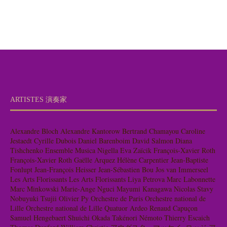
ARTISTES 演奏家
Alexandre Bloch
Alexandre Kantorow
Bertrand Chamayou
Caroline
Jestaedt
Cyrille Dubois
Daniel Barenboim
David Salmon
Diana
Tishchenko
Ensemble Musica Nigella
Eva Zaïcik
François-Xavier Roth
François-Xavier Roth
Gaëlle Arquez
Hélène Carpentier
Jean-Baptiste
Fonlupt
Jean-François Heisser
Jean-Sébastien Bou
Jos van Immerseel
Les Arts Florissants
Les Arts Florissants
Liya Petrova
Marc Labonnette
Marc Minkowski
Marie-Ange Nguci
Mayumi Kanagawa
Nicolas Stavy
Nobuyuki Tsujii
Olivier Py
Orchestre de Paris
Orchestre national de
Lille
Orchestre national de Lille
Quatuor Ardeo
Renaud Capuçon
Samuel Hengebaert
Shuichi Okada
Takénori Némoto
Thierry Escaich