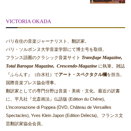
VICTORIA OKADA
パリ在住の音楽ジャーナリスト、翻訳家。
パリ・ソルボンヌ大学音楽学部にて博士号を取得。
Transfuge Magazine,
フランス語圏のクラシック音楽サイト
Total Baroque Magazine,
Crescendo-Magazine
。
に執筆
雑誌
『ふらんす』（白水社）で
アート・スペクタクル欄
を担当。
国際音楽プレス協会理事。
翻訳家としての専門分野は音楽・美術・文化。最近の訳書
に、平凡社『北斎画法』仏語版 (Edition du Chêne),
L’incoronazione di Poppea (DVD, Château de Versailles
Spectacles), Yves Klein Japon (Edition Délecta)。フランス文
芸翻訳家協会会員。