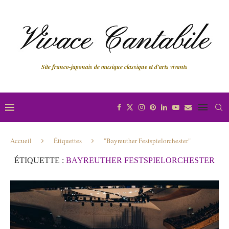
Site franco-japonais de musique classique et d'arts vivants
Accueil
Étiquettes
"Bayreuther Festspielorchester"
ÉTIQUETTE :
BAYREUTHER FESTSPIELORCHESTER