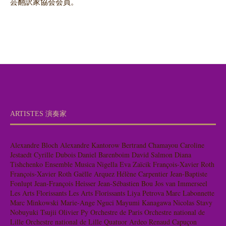
芸翻訳家協会会員。
ARTISTES 演奏家
Alexandre Bloch
Alexandre Kantorow
Bertrand Chamayou
Caroline
Jestaedt
Cyrille Dubois
Daniel Barenboim
David Salmon
Diana
Tishchenko
Ensemble Musica Nigella
Eva Zaïcik
François-Xavier Roth
François-Xavier Roth
Gaëlle Arquez
Hélène Carpentier
Jean-Baptiste
Fonlupt
Jean-François Heisser
Jean-Sébastien Bou
Jos van Immerseel
Les Arts Florissants
Les Arts Florissants
Liya Petrova
Marc Labonnette
Marc Minkowski
Marie-Ange Nguci
Mayumi Kanagawa
Nicolas Stavy
Nobuyuki Tsujii
Olivier Py
Orchestre de Paris
Orchestre national de
Lille
Orchestre national de Lille
Quatuor Ardeo
Renaud Capuçon