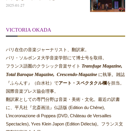
2025-01-27
VICTORIA OKADA
パリ在住の音楽ジャーナリスト、翻訳家。
パリ・ソルボンヌ大学音楽学部にて博士号を取得。
Transfuge Magazine,
フランス語圏のクラシック音楽サイト
Total Baroque Magazine,
Crescendo-Magazine
。
に執筆
雑誌
『ふらんす』（白水社）で
アート・スペクタクル欄
を担当。
国際音楽プレス協会理事。
翻訳家としての専門分野は音楽・美術・文化。最近の訳書
に、平凡社『北斎画法』仏語版 (Edition du Chêne),
L’incoronazione di Poppea (DVD, Château de Versailles
Spectacles), Yves Klein Japon (Edition Délecta)。フランス文