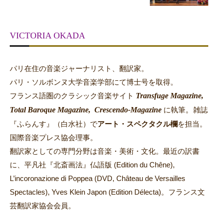
VICTORIA OKADA
パリ在住の音楽ジャーナリスト、翻訳家。
パリ・ソルボンヌ大学音楽学部にて博士号を取得。
Transfuge Magazine,
フランス語圏のクラシック音楽サイト
Total Baroque Magazine,
Crescendo-Magazine
。
に執筆
雑誌
『ふらんす』（白水社）で
アート・スペクタクル欄
を担当。
国際音楽プレス協会理事。
翻訳家としての専門分野は音楽・美術・文化。最近の訳書
に、平凡社『北斎画法』仏語版 (Edition du Chêne),
L’incoronazione di Poppea (DVD, Château de Versailles
Spectacles), Yves Klein Japon (Edition Délecta)。フランス文
芸翻訳家協会会員。