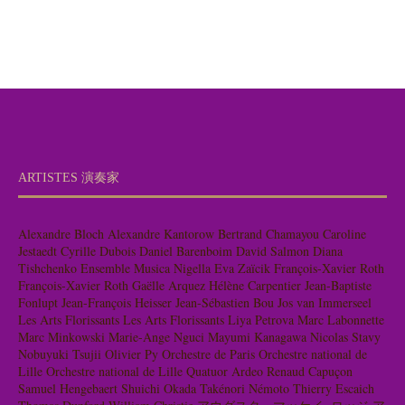
ARTISTES 演奏家
Alexandre Bloch
Alexandre Kantorow
Bertrand Chamayou
Caroline
Jestaedt
Cyrille Dubois
Daniel Barenboim
David Salmon
Diana
Tishchenko
Ensemble Musica Nigella
Eva Zaïcik
François-Xavier Roth
François-Xavier Roth
Gaëlle Arquez
Hélène Carpentier
Jean-Baptiste
Fonlupt
Jean-François Heisser
Jean-Sébastien Bou
Jos van Immerseel
Les Arts Florissants
Les Arts Florissants
Liya Petrova
Marc Labonnette
Marc Minkowski
Marie-Ange Nguci
Mayumi Kanagawa
Nicolas Stavy
Nobuyuki Tsujii
Olivier Py
Orchestre de Paris
Orchestre national de
Lille
Orchestre national de Lille
Quatuor Ardeo
Renaud Capuçon
Samuel Hengebaert
Shuichi Okada
Takénori Némoto
Thierry Escaich