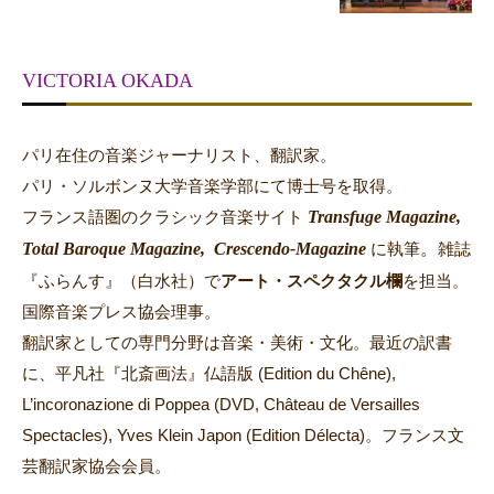
VICTORIA OKADA
パリ在住の音楽ジャーナリスト、翻訳家。
パリ・ソルボンヌ大学音楽学部にて博士号を取得。
Transfuge Magazine,
フランス語圏のクラシック音楽サイト
Total Baroque Magazine,
Crescendo-Magazine
。
に執筆
雑誌
『ふらんす』（白水社）で
アート・スペクタクル欄
を担当。
国際音楽プレス協会理事。
翻訳家としての専門分野は音楽・美術・文化。最近の訳書
に、平凡社『北斎画法』仏語版 (Edition du Chêne),
L’incoronazione di Poppea (DVD, Château de Versailles
Spectacles), Yves Klein Japon (Edition Délecta)。フランス文
芸翻訳家協会会員。