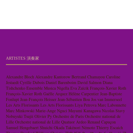
ARTISTES 演奏家
Alexandre Bloch
Alexandre Kantorow
Bertrand Chamayou
Caroline
Jestaedt
Cyrille Dubois
Daniel Barenboim
David Salmon
Diana
Tishchenko
Ensemble Musica Nigella
Eva Zaïcik
François-Xavier Roth
François-Xavier Roth
Gaëlle Arquez
Hélène Carpentier
Jean-Baptiste
Fonlupt
Jean-François Heisser
Jean-Sébastien Bou
Jos van Immerseel
Les Arts Florissants
Les Arts Florissants
Liya Petrova
Marc Labonnette
Marc Minkowski
Marie-Ange Nguci
Mayumi Kanagawa
Nicolas Stavy
Nobuyuki Tsujii
Olivier Py
Orchestre de Paris
Orchestre national de
Lille
Orchestre national de Lille
Quatuor Ardeo
Renaud Capuçon
Samuel Hengebaert
Shuichi Okada
Takénori Némoto
Thierry Escaich