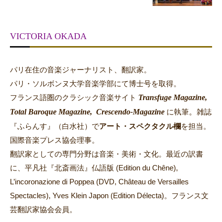
VICTORIA OKADA
パリ在住の音楽ジャーナリスト、翻訳家。
パリ・ソルボンヌ大学音楽学部にて博士号を取得。
Transfuge Magazine,
フランス語圏のクラシック音楽サイト
Total Baroque Magazine,
Crescendo-Magazine
。
に執筆
雑誌
『ふらんす』（白水社）で
アート・スペクタクル欄
を担当。
国際音楽プレス協会理事。
翻訳家としての専門分野は音楽・美術・文化。最近の訳書
に、平凡社『北斎画法』仏語版 (Edition du Chêne),
L’incoronazione di Poppea (DVD, Château de Versailles
Spectacles), Yves Klein Japon (Edition Délecta)。フランス文
芸翻訳家協会会員。