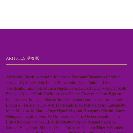
ARTISTES 演奏家
Alexandre Bloch
Alexandre Kantorow
Bertrand Chamayou
Caroline
Jestaedt
Cyrille Dubois
Daniel Barenboim
David Salmon
Diana
Tishchenko
Ensemble Musica Nigella
Eva Zaïcik
François-Xavier Roth
François-Xavier Roth
Gaëlle Arquez
Hélène Carpentier
Jean-Baptiste
Fonlupt
Jean-François Heisser
Jean-Sébastien Bou
Jos van Immerseel
Les Arts Florissants
Les Arts Florissants
Liya Petrova
Marc Labonnette
Marc Minkowski
Marie-Ange Nguci
Mayumi Kanagawa
Nicolas Stavy
Nobuyuki Tsujii
Olivier Py
Orchestre de Paris
Orchestre national de
Lille
Orchestre national de Lille
Quatuor Ardeo
Renaud Capuçon
Samuel Hengebaert
Shuichi Okada
Takénori Némoto
Thierry Escaich