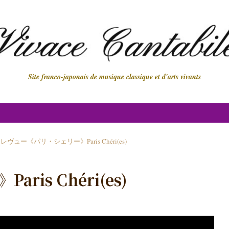
Site franco-japonais de musique classique et d'arts vivants
レヴュー《パリ・シェリー》Paris Chéri(es)
is Chéri(es)