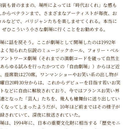
内装も昔のままの、場所によっては「時代おくれ」な感も
しからベテランまで、さまざまなアーティストが毎夜、お
カルなどで、パリジャンたちを楽しませてくれる。本当に
、ぜひこういう小さな劇場に行くことをお勧めする。
場に話を戻そう。ここが劇場として開場したのは1992年
よく知られた伝説のミュージックホール、フォリー・ベル
アントワーヌ劇場（それまでの演劇コードを破って自然主
あらゆる試みを行ったかつての「自由劇場」）からほど近
、座席数は270席。ワンマンショーやお笑い系の出し物が
曜日20時30分からは、これからデビューを目指す若いお笑
トなどに自由に解放されており、今ではフランスお笑い界
連となった「芸人」たちを、幾人も檜舞台に送り出してい
くなってしまったようだが、10年ほど前まではその様子が
録されていて、深夜に放送されていた。
場は、1994年に、日本の重要文化財に相当する「歴史モニ