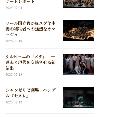
サートレポート
2025-07-04
リール国立管が反ユダヤ主
義の犠牲者への強烈なオマ
ージュ
2025-03-19
ケルビーニの『メデ』 ─
過去と現代を交錯させる新
演出
2025-02-13
シャンゼリゼ劇場 ヘンデ
ル『セメレ』
2025-02-12