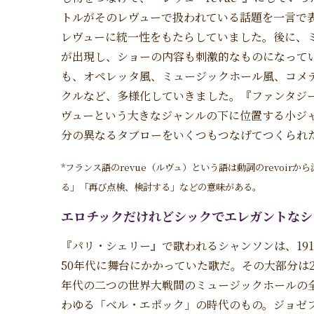
トルがそのレヴューで扱われている話題を一言で
レヴューに統一性をもたらしていました。後に、
が出現し、ショーの内容も刺激的なものになって
も、オペレッタ風、ミュージックホール風、コメ
クルなど、多様化していきました。『ファンタジ
ヴューという大きなジャンルの下に位置する小ジ
分の異なるタブローをいくつもつなげてつくられ
*フランス語のrevue（ルヴュ）という語は動詞のrevoi
る」「再び点検、検討する」などの意味がある。
エロチックだけれどシックでエレガントなシ
『パリ・シェリー』で歌われるシャンソンは、191
50年代に舞台にかかっていた歌だ。その大部分は2
年代の二つの世界大戦間のミュージックホールの
わゆる「ベル・エポック」の時代のもの。ジョゼ