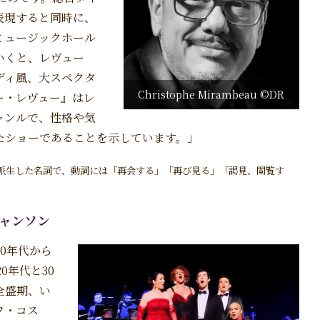
表現すると同時に、
ミュージックホール
いくと、レヴュー
ディ風、大スペクタ
Christophe Mirambeau ©DR
ー・レヴュー』はレ
ャンルで、性格や気
たショーであることを示しています。」
rから派生した名詞で、動詞には「再会する」「再び見る」「謁見、閲覧す
ャンソン
0年代から
0年代と30
全盛期、い
フ・コス