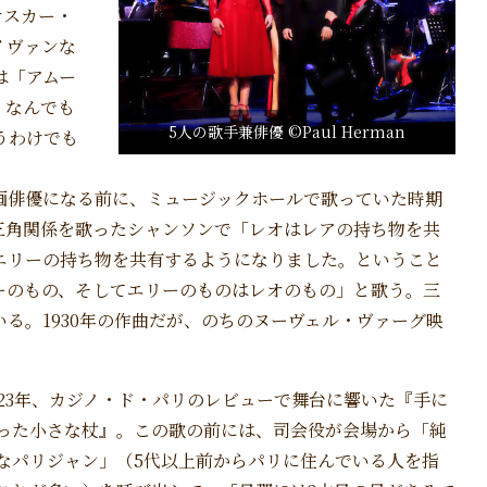
オスカー・
イヴァンな
は「アムー
、なんでも
5人の歌手兼俳優 ©Paul Herman
うわけでも
画俳優になる前に、ミュージックホールで歌っていた時期
三角関係を歌ったシャンソンで「レオはレアの持ち物を共
エリーの持ち物を共有するようになりました。ということ
ーのもの、そしてエリーのものはレオのもの」と歌う。三
る。1930年の作曲だが、のちのヌーヴェル・ヴァーグ映
923年、カジノ・ド・パリのレビューで舞台に響いた『手に
った小さな杖』。この歌の前には、司会役が会場から「純
なパリジャン」（5代以上前からパリに住んでいる人を指