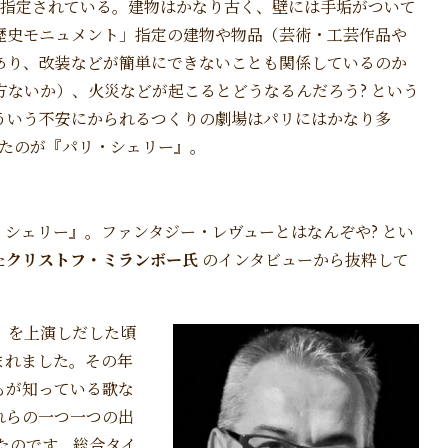
指定されている。建物はかなり古く、壁には手垢がついて
歴史モニュメント」指定の建物や物品（芸術・工芸作品や
あり、改装などが簡単にできないことも関係しているのか
方ないか）、火災などが起こるとどうなるんだろう? という
ういう不安にかられるつくりの劇場はパリにはかなり多
見たのが『パリ・シェリー』。
シェリー』。ファンタジー・レヴューとはなんぞや? とい
た
クリストフ・ミランボー氏
のインタビューから抜粋して
』を上演しだした頃
まれました。その年
もが知っている歌な
れらの一つ一つの出
ったのです。総合タイ