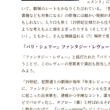
ュメント」に
いて、劇場のシートもかなりくたびれている。「
書籍なども対象になる）の修復には細かい規制が
もしれない。入り口も狭く（19世紀仕様だから仕
ような考えもふと頭をよぎったりする（そしてそ
い）。ともかく、そんな情緒溢れる（?）場所で
『パリ・シェリー』ファンタジー・レヴュー
「ファンタジー・レヴュー」と銘打たれた『パリ・
うことで、このレヴューの発案者で演出も担当し
みよう。
「19世紀、犯罪通りの劇場が毎年『年末レビュー
に、ファンタジー・レヴューというジャンルも生
に起こった出来事を、滑稽かつ辛辣なコント、誰
どでパロディ化し、タブロー（幕）と呼ばれるそ
し物をつなげて、『レヴューrevue*』にしてい