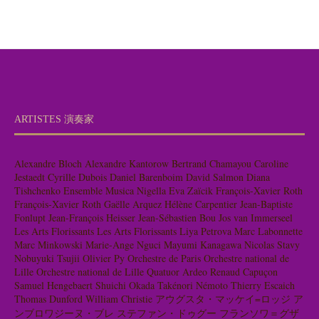
ARTISTES 演奏家
Alexandre Bloch
Alexandre Kantorow
Bertrand Chamayou
Caroline
Jestaedt
Cyrille Dubois
Daniel Barenboim
David Salmon
Diana
Tishchenko
Ensemble Musica Nigella
Eva Zaïcik
François-Xavier Roth
François-Xavier Roth
Gaëlle Arquez
Hélène Carpentier
Jean-Baptiste
Fonlupt
Jean-François Heisser
Jean-Sébastien Bou
Jos van Immerseel
Les Arts Florissants
Les Arts Florissants
Liya Petrova
Marc Labonnette
Marc Minkowski
Marie-Ange Nguci
Mayumi Kanagawa
Nicolas Stavy
Nobuyuki Tsujii
Olivier Py
Orchestre de Paris
Orchestre national de
Lille
Orchestre national de Lille
Quatuor Ardeo
Renaud Capuçon
Samuel Hengebaert
Shuichi Okada
Takénori Némoto
Thierry Escaich
Thomas Dunford
William Christie
アウグスタ・マッケイ=ロッジ
ア
ンブロワジーヌ・ブレ
ステファン・ドゥグー
フランソワ＝グザ