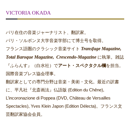
VICTORIA OKADA
パリ在住の音楽ジャーナリスト、翻訳家。
パリ・ソルボンヌ大学音楽学部にて博士号を取得。
Transfuge Magazine,
フランス語圏のクラシック音楽サイト
Total Baroque Magazine,
Crescendo-Magazine
。
に執筆
雑誌
『ふらんす』（白水社）で
アート・スペクタクル欄
を担当。
国際音楽プレス協会理事。
翻訳家としての専門分野は音楽・美術・文化。最近の訳書
に、平凡社『北斎画法』仏語版 (Edition du Chêne),
L’incoronazione di Poppea (DVD, Château de Versailles
Spectacles), Yves Klein Japon (Edition Délecta)。フランス文
芸翻訳家協会会員。