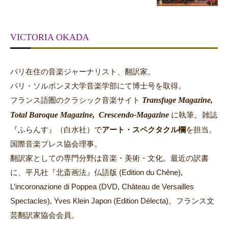
VICTORIA OKADA
パリ在住の音楽ジャーナリスト、翻訳家。
パリ・ソルボンヌ大学音楽学部にて博士号を取得。
Transfuge Magazine,
フランス語圏のクラシック音楽サイト
Total Baroque Magazine,
Crescendo-Magazine
。
に執筆
雑誌
『ふらんす』（白水社）で
アート・スペクタクル欄
を担当。
国際音楽プレス協会理事。
翻訳家としての専門分野は音楽・美術・文化。最近の訳書
に、平凡社『北斎画法』仏語版 (Edition du Chêne),
L’incoronazione di Poppea (DVD, Château de Versailles
Spectacles), Yves Klein Japon (Edition Délecta)。フランス文
芸翻訳家協会会員。