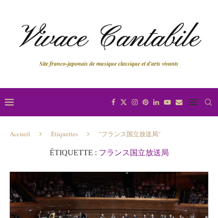
Site franco-japonais de musique classique et d'arts vivants
Accueil
Étiquettes
"フランス国立放送局"
ÉTIQUETTE :
フランス国立放送局