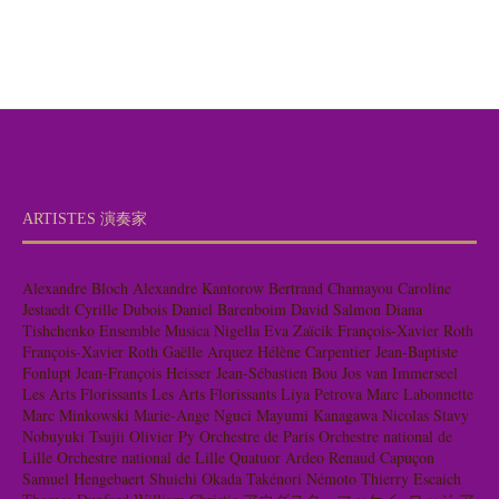
ARTISTES 演奏家
Alexandre Bloch
Alexandre Kantorow
Bertrand Chamayou
Caroline
Jestaedt
Cyrille Dubois
Daniel Barenboim
David Salmon
Diana
Tishchenko
Ensemble Musica Nigella
Eva Zaïcik
François-Xavier Roth
François-Xavier Roth
Gaëlle Arquez
Hélène Carpentier
Jean-Baptiste
Fonlupt
Jean-François Heisser
Jean-Sébastien Bou
Jos van Immerseel
Les Arts Florissants
Les Arts Florissants
Liya Petrova
Marc Labonnette
Marc Minkowski
Marie-Ange Nguci
Mayumi Kanagawa
Nicolas Stavy
Nobuyuki Tsujii
Olivier Py
Orchestre de Paris
Orchestre national de
Lille
Orchestre national de Lille
Quatuor Ardeo
Renaud Capuçon
Samuel Hengebaert
Shuichi Okada
Takénori Némoto
Thierry Escaich