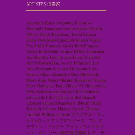
ARTISTES 演奏家
Alexandre Bloch
Alexandre Kantorow
Bertrand Chamayou
Caroline Jestaedt
Cyrille
Dubois
Daniel Barenboim
David Salmon
Diana Tishchenko
Ensemble Musica Nigella
Eva Zaïcik
François-Xavier Roth
François-
Xavier Roth
Gaëlle Arquez
Hélène Carpentier
Jean-Baptiste Fonlupt
Jean-François Heisser
Jean-Sébastien Bou
Jos van Immerseel
Les
Arts Florissants
Les Arts Florissants
Liya
Petrova
Marc Labonnette
Marc Minkowski
Marie-Ange Nguci
Mayumi Kanagawa
Nicolas
Stavy
Nobuyuki Tsujii
Olivier Py
Orchestre de
Paris
Orchestre national de Lille
Orchestre
national de Lille
Quatuor Ardeo
Renaud
Capuçon
Samuel Hengebaert
Shuichi Okada
Takénori Némoto
Thierry Escaich
Thomas
Dunford
William Christie
アウグスタ・マッ
ケイ=ロッジ
アンブロワジーヌ・ブレ
ス
テファン・ドゥグー
フランソワ＝グザヴ
ィエ・ロト
リール国立管弦楽団
レア・デ