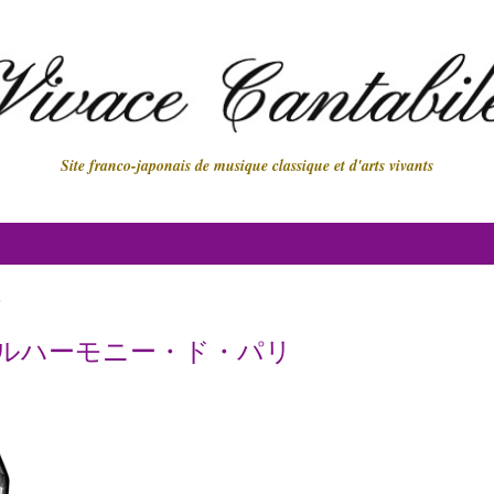
Site franco-japonais de musique classique et d'arts vivants
"
ルハーモニー・ド・パリ