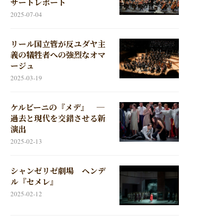
サートレポート
2025-07-04
リール国立管が反ユダヤ主
義の犠牲者への強烈なオマ
ージュ
2025-03-19
ケルビーニの『メデ』 ─
過去と現代を交錯させる新
演出
2025-02-13
シャンゼリゼ劇場 ヘンデ
ル『セメレ』
2025-02-12