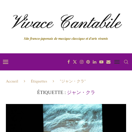
Site franco-japonais de musique classique et d'arts vivants
Accueil
Étiquettes
"ジャン・クラ"
ÉTIQUETTE :
ジャン・クラ