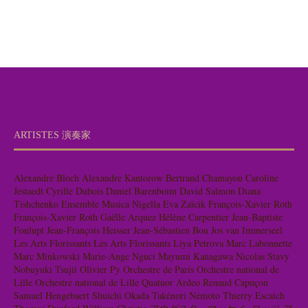
ARTISTES 演奏家
Alexandre Bloch
Alexandre Kantorow
Bertrand Chamayou
Caroline
Jestaedt
Cyrille Dubois
Daniel Barenboim
David Salmon
Diana
Tishchenko
Ensemble Musica Nigella
Eva Zaïcik
François-Xavier Roth
François-Xavier Roth
Gaëlle Arquez
Hélène Carpentier
Jean-Baptiste
Fonlupt
Jean-François Heisser
Jean-Sébastien Bou
Jos van Immerseel
Les Arts Florissants
Les Arts Florissants
Liya Petrova
Marc Labonnette
Marc Minkowski
Marie-Ange Nguci
Mayumi Kanagawa
Nicolas Stavy
Nobuyuki Tsujii
Olivier Py
Orchestre de Paris
Orchestre national de
Lille
Orchestre national de Lille
Quatuor Ardeo
Renaud Capuçon
Samuel Hengebaert
Shuichi Okada
Takénori Némoto
Thierry Escaich