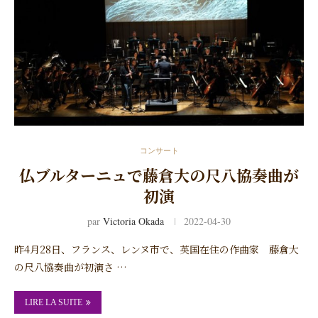
コンサート
仏ブルターニュで藤倉大の尺八協奏曲が
初演
par
Victoria Okada
2022-04-30
昨4月28日、フランス、レンヌ市で、英国在住の作曲家 藤倉大
の尺八協奏曲が初演さ …
LIRE LA SUITE