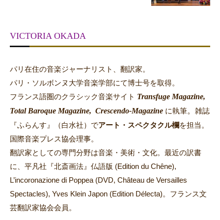
VICTORIA OKADA
パリ在住の音楽ジャーナリスト、翻訳家。
パリ・ソルボンヌ大学音楽学部にて博士号を取得。
Transfuge Magazine,
フランス語圏のクラシック音楽サイト
Total Baroque Magazine,
Crescendo-Magazine
。
に執筆
雑誌
『ふらんす』（白水社）で
アート・スペクタクル欄
を担当。
国際音楽プレス協会理事。
翻訳家としての専門分野は音楽・美術・文化。最近の訳書
に、平凡社『北斎画法』仏語版 (Edition du Chêne),
L’incoronazione di Poppea (DVD, Château de Versailles
Spectacles), Yves Klein Japon (Edition Délecta)。フランス文
芸翻訳家協会会員。