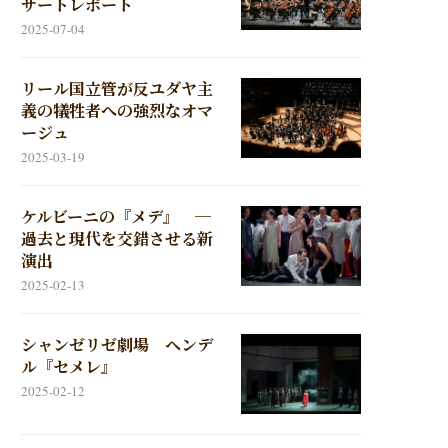
サートレポート
2025-07-04
リール国立管が反ユダヤ主
義の犠牲者への強烈なオマ
ージュ
2025-03-19
ケルビーニの『メデ』 ─
過去と現代を交錯させる新
演出
2025-02-13
シャンゼリゼ劇場 ヘンデ
ル『セメレ』
2025-02-12