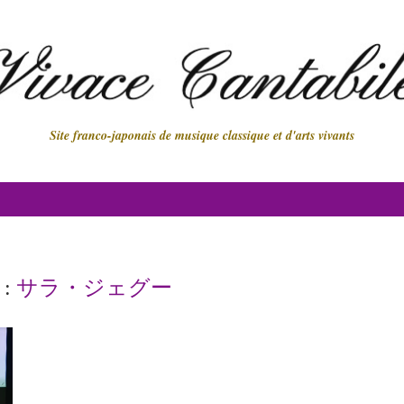
Site franco-japonais de musique classique et d'arts vivants
 :
サラ・ジェグー