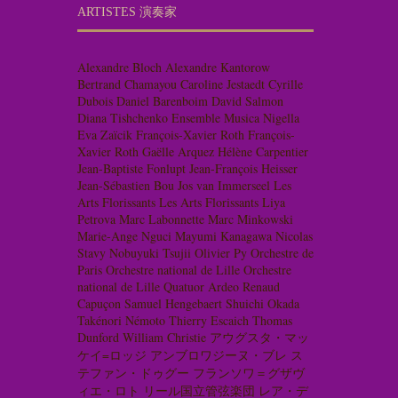
ARTISTES 演奏家
Alexandre Bloch
Alexandre Kantorow
Bertrand Chamayou
Caroline Jestaedt
Cyrille
Dubois
Daniel Barenboim
David Salmon
Diana Tishchenko
Ensemble Musica Nigella
Eva Zaïcik
François-Xavier Roth
François-
Xavier Roth
Gaëlle Arquez
Hélène Carpentier
Jean-Baptiste Fonlupt
Jean-François Heisser
Jean-Sébastien Bou
Jos van Immerseel
Les
Arts Florissants
Les Arts Florissants
Liya
Petrova
Marc Labonnette
Marc Minkowski
Marie-Ange Nguci
Mayumi Kanagawa
Nicolas
Stavy
Nobuyuki Tsujii
Olivier Py
Orchestre de
Paris
Orchestre national de Lille
Orchestre
national de Lille
Quatuor Ardeo
Renaud
Capuçon
Samuel Hengebaert
Shuichi Okada
Takénori Némoto
Thierry Escaich
Thomas
Dunford
William Christie
アウグスタ・マッ
ケイ=ロッジ
アンブロワジーヌ・ブレ
ス
テファン・ドゥグー
フランソワ＝グザヴ
ィエ・ロト
リール国立管弦楽団
レア・デ