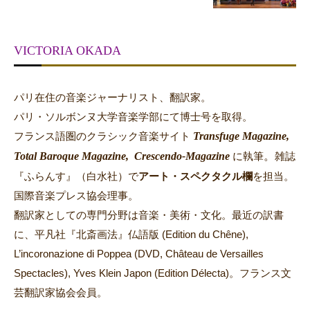
VICTORIA OKADA
パリ在住の音楽ジャーナリスト、翻訳家。
パリ・ソルボンヌ大学音楽学部にて博士号を取得。
Transfuge Magazine,
フランス語圏のクラシック音楽サイト
Total Baroque Magazine,
Crescendo-Magazine
。
に執筆
雑誌
『ふらんす』（白水社）で
アート・スペクタクル欄
を担当。
国際音楽プレス協会理事。
翻訳家としての専門分野は音楽・美術・文化。最近の訳書
に、平凡社『北斎画法』仏語版 (Edition du Chêne),
L’incoronazione di Poppea (DVD, Château de Versailles
Spectacles), Yves Klein Japon (Edition Délecta)。フランス文
芸翻訳家協会会員。