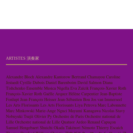
ARTISTES 演奏家
Alexandre Bloch
Alexandre Kantorow
Bertrand Chamayou
Caroline
Jestaedt
Cyrille Dubois
Daniel Barenboim
David Salmon
Diana
Tishchenko
Ensemble Musica Nigella
Eva Zaïcik
François-Xavier Roth
François-Xavier Roth
Gaëlle Arquez
Hélène Carpentier
Jean-Baptiste
Fonlupt
Jean-François Heisser
Jean-Sébastien Bou
Jos van Immerseel
Les Arts Florissants
Les Arts Florissants
Liya Petrova
Marc Labonnette
Marc Minkowski
Marie-Ange Nguci
Mayumi Kanagawa
Nicolas Stavy
Nobuyuki Tsujii
Olivier Py
Orchestre de Paris
Orchestre national de
Lille
Orchestre national de Lille
Quatuor Ardeo
Renaud Capuçon
Samuel Hengebaert
Shuichi Okada
Takénori Némoto
Thierry Escaich