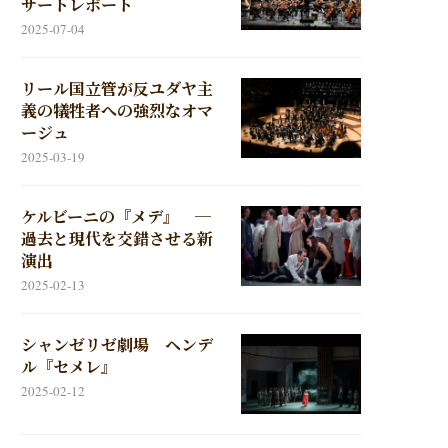
サートレポート
2025-07-04
リール国立管が反ユダヤ主
義の犠牲者への強烈なオマ
ージュ
2025-03-19
ケルビーニの『メデ』 ─
過去と現代を交錯させる新
演出
2025-02-13
シャンゼリゼ劇場 ヘンデ
ル『セメレ』
2025-02-12