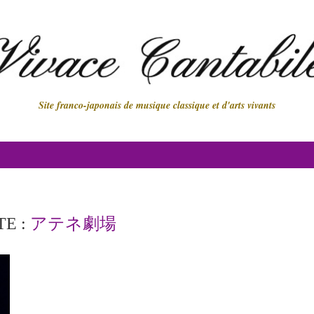
Site franco-japonais de musique classique et d'arts vivants
TE :
アテネ劇場