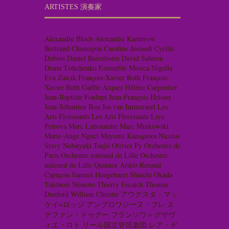
ARTISTES 演奏家
Alexandre Bloch
Alexandre Kantorow
Bertrand Chamayou
Caroline Jestaedt
Cyrille
Dubois
Daniel Barenboim
David Salmon
Diana Tishchenko
Ensemble Musica Nigella
Eva Zaïcik
François-Xavier Roth
François-
Xavier Roth
Gaëlle Arquez
Hélène Carpentier
Jean-Baptiste Fonlupt
Jean-François Heisser
Jean-Sébastien Bou
Jos van Immerseel
Les
Arts Florissants
Les Arts Florissants
Liya
Petrova
Marc Labonnette
Marc Minkowski
Marie-Ange Nguci
Mayumi Kanagawa
Nicolas
Stavy
Nobuyuki Tsujii
Olivier Py
Orchestre de
Paris
Orchestre national de Lille
Orchestre
national de Lille
Quatuor Ardeo
Renaud
Capuçon
Samuel Hengebaert
Shuichi Okada
Takénori Némoto
Thierry Escaich
Thomas
Dunford
William Christie
アウグスタ・マッ
ケイ=ロッジ
アンブロワジーヌ・ブレ
ス
テファン・ドゥグー
フランソワ＝グザヴ
ィエ・ロト
リール国立管弦楽団
レア・デ