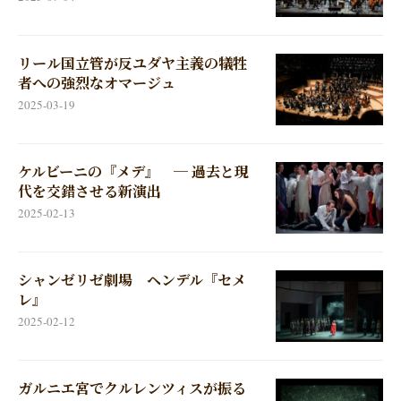
リール国立管が反ユダヤ主義の犠牲
者への強烈なオマージュ
2025-03-19
ケルビーニの『メデ』 ─ 過去と現
代を交錯させる新演出
2025-02-13
シャンゼリゼ劇場 ヘンデル『セメ
レ』
2025-02-12
ガルニエ宮でクルレンツィスが振る