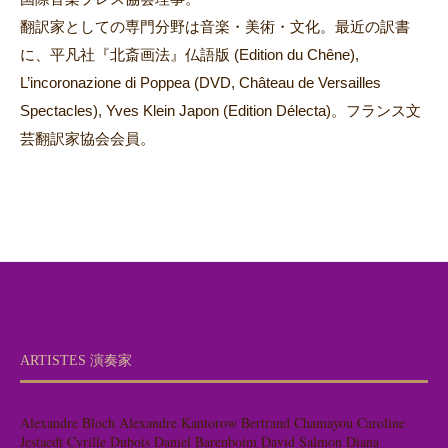
翻訳家としての専門分野は音楽・美術・文化。最近の訳書
に、平凡社『北斎画法』仏語版 (Edition du Chêne),
L’incoronazione di Poppea (DVD, Château de Versailles
Spectacles), Yves Klein Japon (Edition Délecta)。フランス文
芸翻訳家協会会員。
ARTISTES 演奏家
Alexandre Bloch
Alexandre Kantorow
Bertrand Chamayou
Caroline
Jestaedt
Cyrille Dubois
Daniel Barenboim
David Salmon
Diana