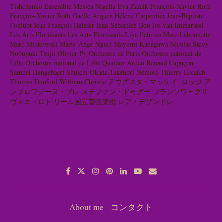
Tishchenko
Ensemble Musica Nigella
Eva Zaïcik
François-Xavier Roth
François-Xavier Roth
Gaëlle Arquez
Hélène Carpentier
Jean-Baptiste
Fonlupt
Jean-François Heisser
Jean-Sébastien Bou
Jos van Immerseel
Les Arts Florissants
Les Arts Florissants
Liya Petrova
Marc Labonnette
Marc Minkowski
Marie-Ange Nguci
Mayumi Kanagawa
Nicolas Stavy
Nobuyuki Tsujii
Olivier Py
Orchestre de Paris
Orchestre national de
Lille
Orchestre national de Lille
Quatuor Ardeo
Renaud Capuçon
Samuel Hengebaert
Shuichi Okada
Takénori Némoto
Thierry Escaich
Thomas Dunford
William Christie
アウグスタ・マッケイ=ロッジ
ア
ンブロワジーヌ・ブレ
ステファン・ドゥグー
フランソワ＝グザ
ヴィエ・ロト
リール国立管弦楽団
レア・デザンドレ
About me
コンタクト