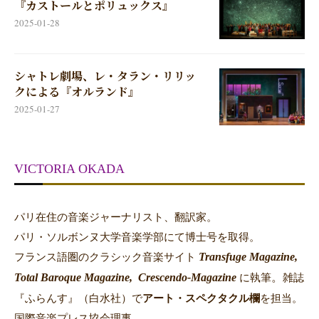
『カストールとポリュックス』
2025-01-28
シャトレ劇場、レ・タラン・リリッ
クによる『オルランド』
2025-01-27
VICTORIA OKADA
パリ在住の音楽ジャーナリスト、翻訳家。
パリ・ソルボンヌ大学音楽学部にて博士号を取得。
Transfuge Magazine,
フランス語圏のクラシック音楽サイト
Total Baroque Magazine,
Crescendo-Magazine
。
に執筆
雑誌
『ふらんす』（白水社）で
アート・スペクタクル欄
を担当。
国際音楽プレス協会理事。