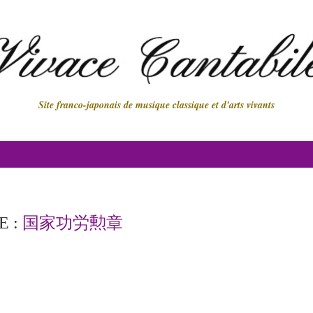
Site franco-japonais de musique classique et d'arts vivants
E :
国家功労勲章