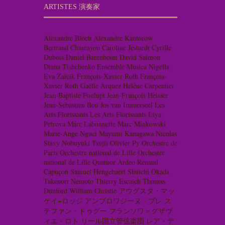
ARTISTES 演奏家
Alexandre Bloch
Alexandre Kantorow
Bertrand Chamayou
Caroline Jestaedt
Cyrille
Dubois
Daniel Barenboim
David Salmon
Diana Tishchenko
Ensemble Musica Nigella
Eva Zaïcik
François-Xavier Roth
François-
Xavier Roth
Gaëlle Arquez
Hélène Carpentier
Jean-Baptiste Fonlupt
Jean-François Heisser
Jean-Sébastien Bou
Jos van Immerseel
Les
Arts Florissants
Les Arts Florissants
Liya
Petrova
Marc Labonnette
Marc Minkowski
Marie-Ange Nguci
Mayumi Kanagawa
Nicolas
Stavy
Nobuyuki Tsujii
Olivier Py
Orchestre de
Paris
Orchestre national de Lille
Orchestre
national de Lille
Quatuor Ardeo
Renaud
Capuçon
Samuel Hengebaert
Shuichi Okada
Takénori Némoto
Thierry Escaich
Thomas
Dunford
William Christie
アウグスタ・マッ
ケイ=ロッジ
アンブロワジーヌ・ブレ
ス
テファン・ドゥグー
フランソワ＝グザヴ
ィエ・ロト
リール国立管弦楽団
レア・デ