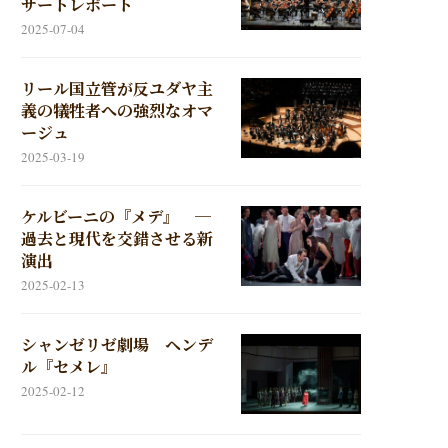
サートレポート
2025-07-04
リール国立管が反ユダヤ主
義の犠牲者への強烈なオマ
ージュ
2025-03-19
ケルビーニの『メデ』 ─
過去と現代を交錯させる新
演出
2025-02-13
シャンゼリゼ劇場 ヘンデ
ル『セメレ』
2025-02-12