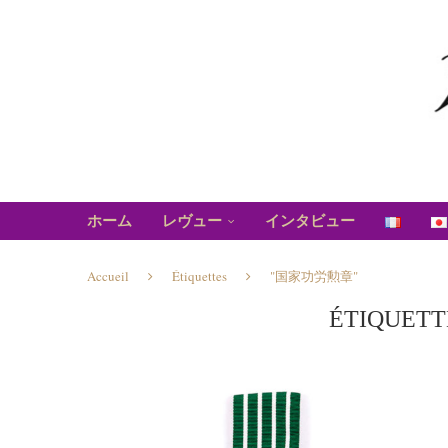
ホーム
レヴュー
インタビュー
Accueil
Étiquettes
"国家功労勲章"
ÉTIQUETT