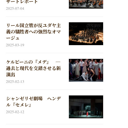
サートレポート
2025-07-04
リール国立管が反ユダヤ主
義の犠牲者への強烈なオマ
ージュ
2025-03-19
ケルビーニの『メデ』 ─
過去と現代を交錯させる新
演出
2025-02-13
シャンゼリゼ劇場 ヘンデ
ル『セメレ』
2025-02-12