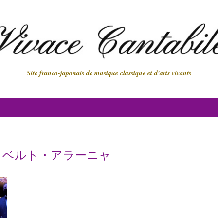
Site franco-japonais de musique classique et d'arts vivants
ロベルト・アラーニャ