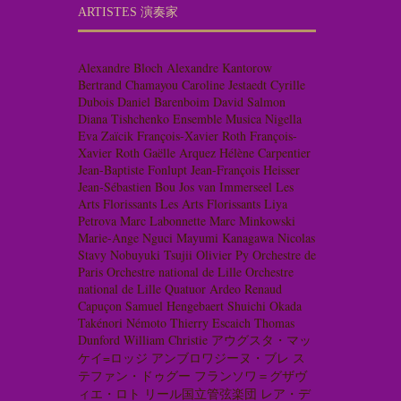
ARTISTES 演奏家
Alexandre Bloch
Alexandre Kantorow
Bertrand Chamayou
Caroline Jestaedt
Cyrille
Dubois
Daniel Barenboim
David Salmon
Diana Tishchenko
Ensemble Musica Nigella
Eva Zaïcik
François-Xavier Roth
François-
Xavier Roth
Gaëlle Arquez
Hélène Carpentier
Jean-Baptiste Fonlupt
Jean-François Heisser
Jean-Sébastien Bou
Jos van Immerseel
Les
Arts Florissants
Les Arts Florissants
Liya
Petrova
Marc Labonnette
Marc Minkowski
Marie-Ange Nguci
Mayumi Kanagawa
Nicolas
Stavy
Nobuyuki Tsujii
Olivier Py
Orchestre de
Paris
Orchestre national de Lille
Orchestre
national de Lille
Quatuor Ardeo
Renaud
Capuçon
Samuel Hengebaert
Shuichi Okada
Takénori Némoto
Thierry Escaich
Thomas
Dunford
William Christie
アウグスタ・マッ
ケイ=ロッジ
アンブロワジーヌ・ブレ
ス
テファン・ドゥグー
フランソワ＝グザヴ
ィエ・ロト
リール国立管弦楽団
レア・デ