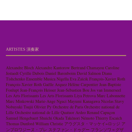
ARTISTES 演奏家
Alexandre Bloch
Alexandre Kantorow
Bertrand Chamayou
Caroline
Jestaedt
Cyrille Dubois
Daniel Barenboim
David Salmon
Diana
Tishchenko
Ensemble Musica Nigella
Eva Zaïcik
François-Xavier Roth
François-Xavier Roth
Gaëlle Arquez
Hélène Carpentier
Jean-Baptiste
Fonlupt
Jean-François Heisser
Jean-Sébastien Bou
Jos van Immerseel
Les Arts Florissants
Les Arts Florissants
Liya Petrova
Marc Labonnette
Marc Minkowski
Marie-Ange Nguci
Mayumi Kanagawa
Nicolas Stavy
Nobuyuki Tsujii
Olivier Py
Orchestre de Paris
Orchestre national de
Lille
Orchestre national de Lille
Quatuor Ardeo
Renaud Capuçon
Samuel Hengebaert
Shuichi Okada
Takénori Némoto
Thierry Escaich
Thomas Dunford
William Christie
アウグスタ・マッケイ=ロッジ
ア
ンブロワジーヌ・ブレ
ステファン・ドゥグー
フランソワ＝グザ