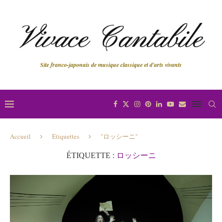
Site franco-japonais de musique classique et d'arts vivants
Accueil
Étiquettes
"ロッシーニ"
ÉTIQUETTE :
ロッシーニ