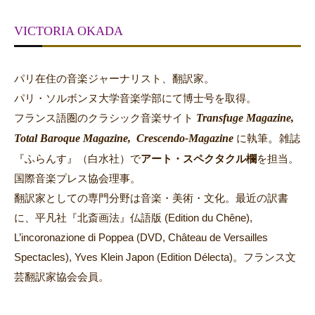
VICTORIA OKADA
パリ在住の音楽ジャーナリスト、翻訳家。
パリ・ソルボンヌ大学音楽学部にて博士号を取得。
Transfuge Magazine,
フランス語圏のクラシック音楽サイト
Total Baroque Magazine,
Crescendo-Magazine
。
に執筆
雑誌
『ふらんす』（白水社）で
アート・スペクタクル欄
を担当。
国際音楽プレス協会理事。
翻訳家としての専門分野は音楽・美術・文化。最近の訳書
に、平凡社『北斎画法』仏語版 (Edition du Chêne),
L’incoronazione di Poppea (DVD, Château de Versailles
Spectacles), Yves Klein Japon (Edition Délecta)。フランス文
芸翻訳家協会会員。