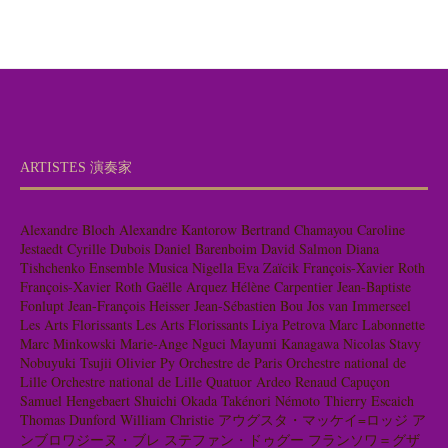
ARTISTES 演奏家
Alexandre Bloch
Alexandre Kantorow
Bertrand Chamayou
Caroline
Jestaedt
Cyrille Dubois
Daniel Barenboim
David Salmon
Diana
Tishchenko
Ensemble Musica Nigella
Eva Zaïcik
François-Xavier Roth
François-Xavier Roth
Gaëlle Arquez
Hélène Carpentier
Jean-Baptiste
Fonlupt
Jean-François Heisser
Jean-Sébastien Bou
Jos van Immerseel
Les Arts Florissants
Les Arts Florissants
Liya Petrova
Marc Labonnette
Marc Minkowski
Marie-Ange Nguci
Mayumi Kanagawa
Nicolas Stavy
Nobuyuki Tsujii
Olivier Py
Orchestre de Paris
Orchestre national de
Lille
Orchestre national de Lille
Quatuor Ardeo
Renaud Capuçon
Samuel Hengebaert
Shuichi Okada
Takénori Némoto
Thierry Escaich
Thomas Dunford
William Christie
アウグスタ・マッケイ=ロッジ
ア
ンブロワジーヌ・ブレ
ステファン・ドゥグー
フランソワ＝グザ