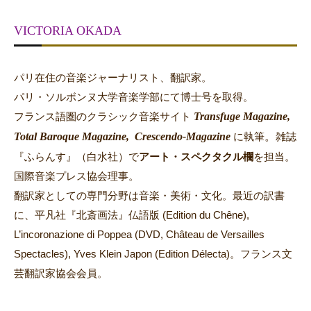
VICTORIA OKADA
パリ在住の音楽ジャーナリスト、翻訳家。
パリ・ソルボンヌ大学音楽学部にて博士号を取得。
Transfuge Magazine,
フランス語圏のクラシック音楽サイト
Total Baroque Magazine,
Crescendo-Magazine
。
に執筆
雑誌
『ふらんす』（白水社）で
アート・スペクタクル欄
を担当。
国際音楽プレス協会理事。
翻訳家としての専門分野は音楽・美術・文化。最近の訳書
に、平凡社『北斎画法』仏語版 (Edition du Chêne),
L’incoronazione di Poppea (DVD, Château de Versailles
Spectacles), Yves Klein Japon (Edition Délecta)。フランス文
芸翻訳家協会会員。