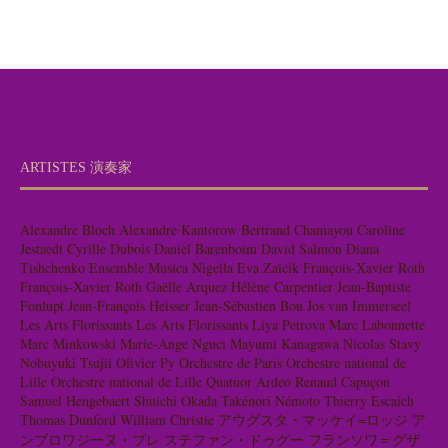
ARTISTES 演奏家
Alexandre Bloch
Alexandre Kantorow
Bertrand Chamayou
Caroline
Jestaedt
Cyrille Dubois
Daniel Barenboim
David Salmon
Diana
Tishchenko
Ensemble Musica Nigella
Eva Zaïcik
François-Xavier Roth
François-Xavier Roth
Gaëlle Arquez
Hélène Carpentier
Jean-Baptiste
Fonlupt
Jean-François Heisser
Jean-Sébastien Bou
Jos van Immerseel
Les Arts Florissants
Les Arts Florissants
Liya Petrova
Marc Labonnette
Marc Minkowski
Marie-Ange Nguci
Mayumi Kanagawa
Nicolas Stavy
Nobuyuki Tsujii
Olivier Py
Orchestre de Paris
Orchestre national de
Lille
Orchestre national de Lille
Quatuor Ardeo
Renaud Capuçon
Samuel Hengebaert
Shuichi Okada
Takénori Némoto
Thierry Escaich
Thomas Dunford
William Christie
アウグスタ・マッケイ=ロッジ
ア
ンブロワジーヌ・ブレ
ステファン・ドゥグー
フランソワ＝グザ