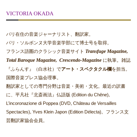
VICTORIA OKADA
パリ在住の音楽ジャーナリスト、翻訳家。
パリ・ソルボンヌ大学音楽学部にて博士号を取得。
Transfuge Magazine,
フランス語圏のクラシック音楽サイト
Total Baroque Magazine,
Crescendo-Magazine
。
に執筆
雑誌
『ふらんす』（白水社）で
アート・スペクタクル欄
を担当。
国際音楽プレス協会理事。
翻訳家としての専門分野は音楽・美術・文化。最近の訳書
に、平凡社『北斎画法』仏語版 (Edition du Chêne),
L’incoronazione di Poppea (DVD, Château de Versailles
Spectacles), Yves Klein Japon (Edition Délecta)。フランス文
芸翻訳家協会会員。