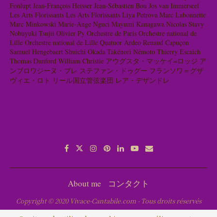
Fonlupt
Jean-François Heisser
Jean-Sébastien Bou
Jos van Immerseel
Les Arts Florissants
Les Arts Florissants
Liya Petrova
Marc Labonnette
Marc Minkowski
Marie-Ange Nguci
Mayumi Kanagawa
Nicolas Stavy
Nobuyuki Tsujii
Olivier Py
Orchestre de Paris
Orchestre national de
Lille
Orchestre national de Lille
Quatuor Ardeo
Renaud Capuçon
Samuel Hengebaert
Shuichi Okada
Takénori Némoto
Thierry Escaich
Thomas Dunford
William Christie
アウグスタ・マッケイ=ロッジ
ア
ンブロワジーヌ・ブレ
ステファン・ドゥグー
フランソワ＝グザ
ヴィエ・ロト
リール国立管弦楽団
レア・デザンドレ
About me
コンタクト
Copyright © 2020 Vivace-Cantabile.com - Tous droits réservés