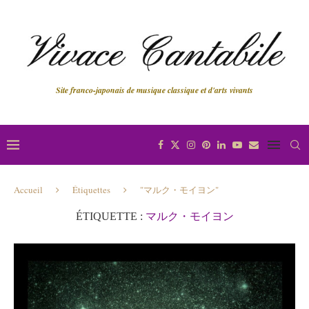
Site franco-japonais de musique classique et d'arts vivants
Accueil
Étiquettes
"マルク・モイヨン"
ÉTIQUETTE :
マルク・モイヨン