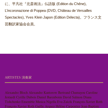
に、平凡社『北斎画法』仏語版 (Edition du Chêne),
L’incoronazione di Poppea (DVD, Château de Versailles
Spectacles), Yves Klein Japon (Edition Délecta)。フランス文
芸翻訳家協会会員。
ARTISTES 演奏家
Alexandre Bloch
Alexandre Kantorow
Bertrand Chamayou
Caroline
Jestaedt
Cyrille Dubois
Daniel Barenboim
David Salmon
Diana
Tishchenko
Ensemble Musica Nigella
Eva Zaïcik
François-Xavier Roth
François-Xavier Roth
Gaëlle Arquez
Hélène Carpentier
Jean-Baptiste