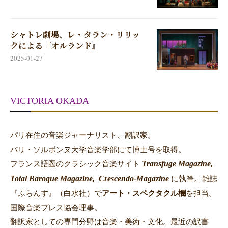
シャトレ劇場、レ・タラン・リリッ
クによる『オルランド』
2025-01-27
VICTORIA OKADA
パリ在住の音楽ジャーナリスト、翻訳家。
パリ・ソルボンヌ大学音楽学部にて博士号を取得。
Transfuge Magazine,
フランス語圏のクラシック音楽サイト
Total Baroque Magazine,
Crescendo-Magazine
。
に執筆
雑誌
『ふらんす』（白水社）で
アート・スペクタクル欄
を担当。
国際音楽プレス協会理事。
翻訳家としての専門分野は音楽・美術・文化。最近の訳書