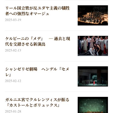
リール国立管が反ユダヤ主義の犠牲
者への強烈なオマージュ
2025-03-19
ケルビーニの『メデ』 ─ 過去と現
代を交錯させる新演出
2025-02-13
シャンゼリゼ劇場 ヘンデル『セメ
レ』
2025-02-12
ガルニエ宮でクルレンツィスが振る
『カストールとポリュックス』
2025-01-28