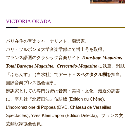
VICTORIA OKADA
パリ在住の音楽ジャーナリスト、翻訳家。
パリ・ソルボンヌ大学音楽学部にて博士号を取得。
Transfuge Magazine,
フランス語圏のクラシック音楽サイト
Total Baroque Magazine,
Crescendo-Magazine
。
に執筆
雑誌
『ふらんす』（白水社）で
アート・スペクタクル欄
を担当。
国際音楽プレス協会理事。
翻訳家としての専門分野は音楽・美術・文化。最近の訳書
に、平凡社『北斎画法』仏語版 (Edition du Chêne),
L’incoronazione di Poppea (DVD, Château de Versailles
Spectacles), Yves Klein Japon (Edition Délecta)。フランス文
芸翻訳家協会会員。