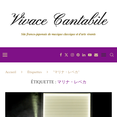
Site franco-japonais de musique classique et d'arts vivants
Accueil
Étiquettes
"マリナ・レベカ"
ÉTIQUETTE :
マリナ・レベカ