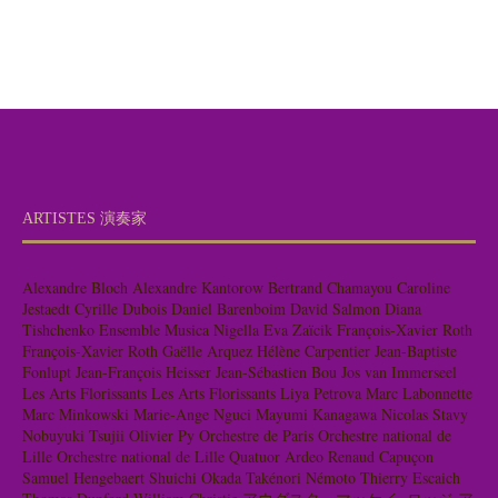
ARTISTES 演奏家
Alexandre Bloch
Alexandre Kantorow
Bertrand Chamayou
Caroline
Jestaedt
Cyrille Dubois
Daniel Barenboim
David Salmon
Diana
Tishchenko
Ensemble Musica Nigella
Eva Zaïcik
François-Xavier Roth
François-Xavier Roth
Gaëlle Arquez
Hélène Carpentier
Jean-Baptiste
Fonlupt
Jean-François Heisser
Jean-Sébastien Bou
Jos van Immerseel
Les Arts Florissants
Les Arts Florissants
Liya Petrova
Marc Labonnette
Marc Minkowski
Marie-Ange Nguci
Mayumi Kanagawa
Nicolas Stavy
Nobuyuki Tsujii
Olivier Py
Orchestre de Paris
Orchestre national de
Lille
Orchestre national de Lille
Quatuor Ardeo
Renaud Capuçon
Samuel Hengebaert
Shuichi Okada
Takénori Némoto
Thierry Escaich