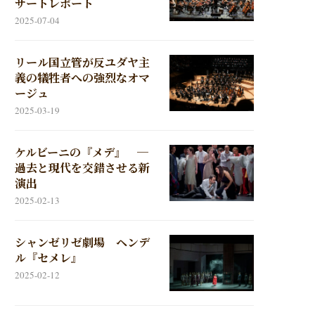
サートレポート
2025-07-04
リール国立管が反ユダヤ主
義の犠牲者への強烈なオマ
ージュ
2025-03-19
ケルビーニの『メデ』 ─
過去と現代を交錯させる新
演出
2025-02-13
シャンゼリゼ劇場 ヘンデ
ル『セメレ』
2025-02-12