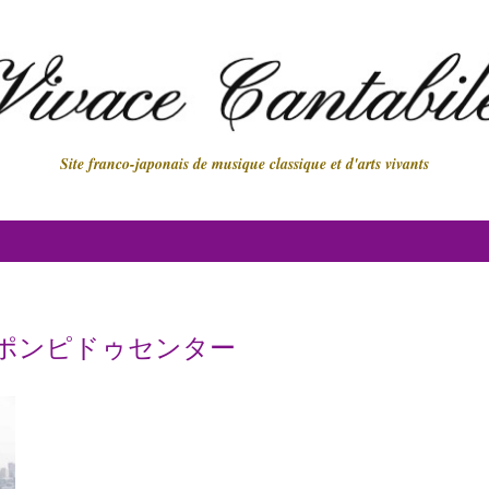
Site franco-japonais de musique classique et d'arts vivants
ポンピドゥセンター