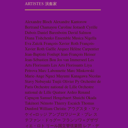
ARTISTES 演奏家
Alexandre Bloch
Alexandre Kantorow
Bertrand Chamayou
Caroline Jestaedt
Cyrille
Dubois
Daniel Barenboim
David Salmon
Diana Tishchenko
Ensemble Musica Nigella
Eva Zaïcik
François-Xavier Roth
François-
Xavier Roth
Gaëlle Arquez
Hélène Carpentier
Jean-Baptiste Fonlupt
Jean-François Heisser
Jean-Sébastien Bou
Jos van Immerseel
Les
Arts Florissants
Les Arts Florissants
Liya
Petrova
Marc Labonnette
Marc Minkowski
Marie-Ange Nguci
Mayumi Kanagawa
Nicolas
Stavy
Nobuyuki Tsujii
Olivier Py
Orchestre de
Paris
Orchestre national de Lille
Orchestre
national de Lille
Quatuor Ardeo
Renaud
Capuçon
Samuel Hengebaert
Shuichi Okada
Takénori Némoto
Thierry Escaich
Thomas
Dunford
William Christie
アウグスタ・マッ
ケイ=ロッジ
アンブロワジーヌ・ブレ
ス
テファン・ドゥグー
フランソワ＝グザヴ
ィエ・ロト
リール国立管弦楽団
レア・デ