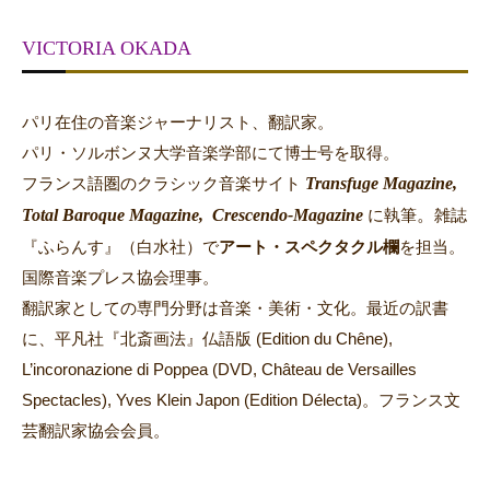
VICTORIA OKADA
パリ在住の音楽ジャーナリスト、翻訳家。
パリ・ソルボンヌ大学音楽学部にて博士号を取得。
Transfuge Magazine,
フランス語圏のクラシック音楽サイト
Total Baroque Magazine,
Crescendo-Magazine
。
に執筆
雑誌
『ふらんす』（白水社）で
アート・スペクタクル欄
を担当。
国際音楽プレス協会理事。
翻訳家としての専門分野は音楽・美術・文化。最近の訳書
に、平凡社『北斎画法』仏語版 (Edition du Chêne),
L’incoronazione di Poppea (DVD, Château de Versailles
Spectacles), Yves Klein Japon (Edition Délecta)。フランス文
芸翻訳家協会会員。