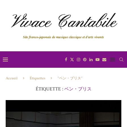
Site franco-japonais de musique classique et d'arts vivants
Accueil
Étiquettes
"ベン・ブリス"
ÉTIQUETTE :
ベン・ブリス