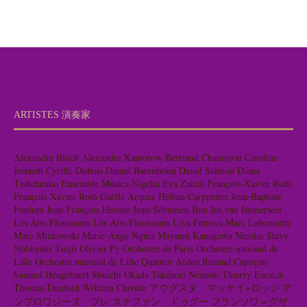
ARTISTES 演奏家
Alexandre Bloch
Alexandre Kantorow
Bertrand Chamayou
Caroline
Jestaedt
Cyrille Dubois
Daniel Barenboim
David Salmon
Diana
Tishchenko
Ensemble Musica Nigella
Eva Zaïcik
François-Xavier Roth
François-Xavier Roth
Gaëlle Arquez
Hélène Carpentier
Jean-Baptiste
Fonlupt
Jean-François Heisser
Jean-Sébastien Bou
Jos van Immerseel
Les Arts Florissants
Les Arts Florissants
Liya Petrova
Marc Labonnette
Marc Minkowski
Marie-Ange Nguci
Mayumi Kanagawa
Nicolas Stavy
Nobuyuki Tsujii
Olivier Py
Orchestre de Paris
Orchestre national de
Lille
Orchestre national de Lille
Quatuor Ardeo
Renaud Capuçon
Samuel Hengebaert
Shuichi Okada
Takénori Némoto
Thierry Escaich
Thomas Dunford
William Christie
アウグスタ・マッケイ=ロッジ
ア
ンブロワジーヌ・ブレ
ステファン・ドゥグー
フランソワ＝グザ