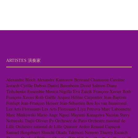
ARTISTES 演奏家
Alexandre Bloch
Alexandre Kantorow
Bertrand Chamayou
Caroline
Jestaedt
Cyrille Dubois
Daniel Barenboim
David Salmon
Diana
Tishchenko
Ensemble Musica Nigella
Eva Zaïcik
François-Xavier Roth
François-Xavier Roth
Gaëlle Arquez
Hélène Carpentier
Jean-Baptiste
Fonlupt
Jean-François Heisser
Jean-Sébastien Bou
Jos van Immerseel
Les Arts Florissants
Les Arts Florissants
Liya Petrova
Marc Labonnette
Marc Minkowski
Marie-Ange Nguci
Mayumi Kanagawa
Nicolas Stavy
Nobuyuki Tsujii
Olivier Py
Orchestre de Paris
Orchestre national de
Lille
Orchestre national de Lille
Quatuor Ardeo
Renaud Capuçon
Samuel Hengebaert
Shuichi Okada
Takénori Némoto
Thierry Escaich