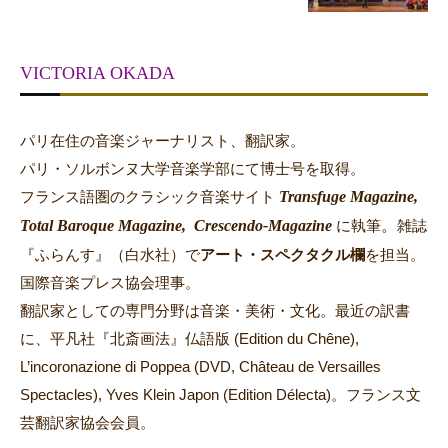
VICTORIA OKADA
パリ在住の音楽ジャーナリスト、翻訳家。
パリ・ソルボンヌ大学音楽学部にて博士号を取得。
Transfuge Magazine,
フランス語圏のクラシック音楽サイト
Total Baroque Magazine,
Crescendo-Magazine
。
に執筆
雑誌
『ふらんす』（白水社）で
アート・スペクタクル欄
を担当。
国際音楽プレス協会理事。
翻訳家としての専門分野は音楽・美術・文化。最近の訳書
に、平凡社『北斎画法』仏語版 (Edition du Chêne),
L’incoronazione di Poppea (DVD, Château de Versailles
Spectacles), Yves Klein Japon (Edition Délecta)。フランス文
芸翻訳家協会会員。