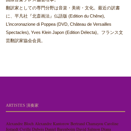
翻訳家としての専門分野は音楽・美術・文化。最近の訳書
に、平凡社『北斎画法』仏語版 (Edition du Chêne),
L’incoronazione di Poppea (DVD, Château de Versailles
Spectacles), Yves Klein Japon (Edition Délecta)。フランス文
芸翻訳家協会会員。
ARTISTES 演奏家
Alexandre Bloch
Alexandre Kantorow
Bertrand Chamayou
Caroline
Jestaedt
Cyrille Dubois
Daniel Barenboim
David Salmon
Diana