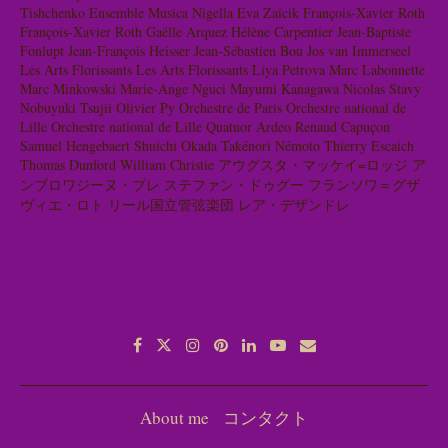
Tishchenko
Ensemble Musica Nigella
Eva Zaïcik
François-Xavier Roth
François-Xavier Roth
Gaëlle Arquez
Hélène Carpentier
Jean-Baptiste
Fonlupt
Jean-François Heisser
Jean-Sébastien Bou
Jos van Immerseel
Les Arts Florissants
Les Arts Florissants
Liya Petrova
Marc Labonnette
Marc Minkowski
Marie-Ange Nguci
Mayumi Kanagawa
Nicolas Stavy
Nobuyuki Tsujii
Olivier Py
Orchestre de Paris
Orchestre national de
Lille
Orchestre national de Lille
Quatuor Ardeo
Renaud Capuçon
Samuel Hengebaert
Shuichi Okada
Takénori Némoto
Thierry Escaich
Thomas Dunford
William Christie
アウグスタ・マッケイ=ロッジ
ア
ンブロワジーヌ・ブレ
ステファン・ドゥグー
フランソワ＝グザ
ヴィエ・ロト
リール国立管弦楽団
レア・デザンドレ
About me
コンタクト