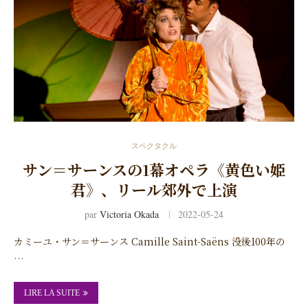
スペクタクル
サン＝サーンスの1幕オペラ《黄色い姫
君》、リール郊外で上演
par
Victoria Okada
2022-05-24
カミーユ・サン＝サーンス Camille Saint-Saëns 没後100年の
…
LIRE LA SUITE