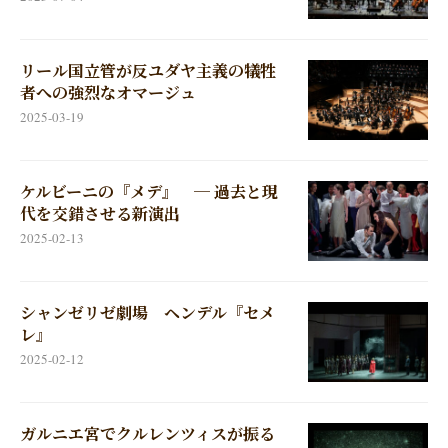
リール国立管が反ユダヤ主義の犠牲
者への強烈なオマージュ
2025-03-19
ケルビーニの『メデ』 ─ 過去と現
代を交錯させる新演出
2025-02-13
シャンゼリゼ劇場 ヘンデル『セメ
レ』
2025-02-12
ガルニエ宮でクルレンツィスが振る