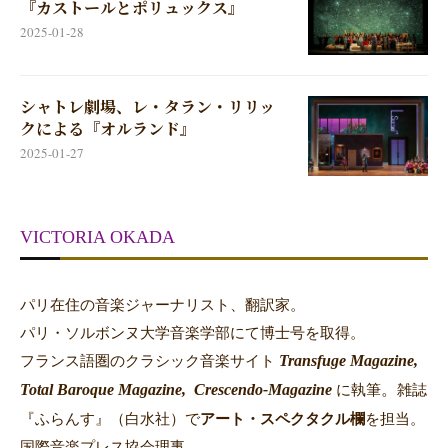
『カストールとポリュックス』
2025-01-28
シャトレ劇場、レ・タラン・リリッ
クによる『オルランド』
2025-01-27
VICTORIA OKADA
パリ在住の音楽ジャーナリスト、翻訳家。
パリ・ソルボンヌ大学音楽学部にて博士号を取得。
Transfuge Magazine,
フランス語圏のクラシック音楽サイト
Total Baroque Magazine,
Crescendo-Magazine
。
に執筆
雑誌
『ふらんす』（白水社）で
アート・スペクタクル欄
を担当。
国際音楽プレス協会理事。