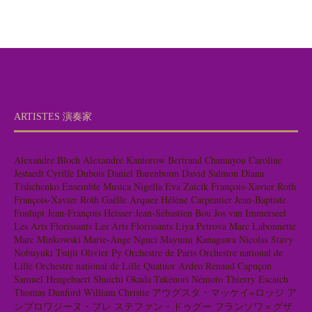
ARTISTES 演奏家
Alexandre Bloch
Alexandre Kantorow
Bertrand Chamayou
Caroline
Jestaedt
Cyrille Dubois
Daniel Barenboim
David Salmon
Diana
Tishchenko
Ensemble Musica Nigella
Eva Zaïcik
François-Xavier Roth
François-Xavier Roth
Gaëlle Arquez
Hélène Carpentier
Jean-Baptiste
Fonlupt
Jean-François Heisser
Jean-Sébastien Bou
Jos van Immerseel
Les Arts Florissants
Les Arts Florissants
Liya Petrova
Marc Labonnette
Marc Minkowski
Marie-Ange Nguci
Mayumi Kanagawa
Nicolas Stavy
Nobuyuki Tsujii
Olivier Py
Orchestre de Paris
Orchestre national de
Lille
Orchestre national de Lille
Quatuor Ardeo
Renaud Capuçon
Samuel Hengebaert
Shuichi Okada
Takénori Némoto
Thierry Escaich
Thomas Dunford
William Christie
アウグスタ・マッケイ=ロッジ
ア
ンブロワジーヌ・ブレ
ステファン・ドゥグー
フランソワ＝グザ