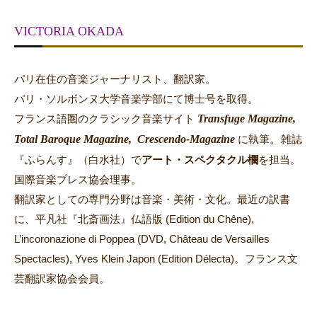
VICTORIA OKADA
パリ在住の音楽ジャーナリスト、翻訳家。
パリ・ソルボンヌ大学音楽学部にて博士号を取得。
Transfuge Magazine,
フランス語圏のクラシック音楽サイト
Total Baroque Magazine,
Crescendo-Magazine
。
に執筆
雑誌
『ふらんす』（白水社）で
アート・スペクタクル欄
を担当。
国際音楽プレス協会理事。
翻訳家としての専門分野は音楽・美術・文化。最近の訳書
に、平凡社『北斎画法』仏語版 (Edition du Chêne),
L’incoronazione di Poppea (DVD, Château de Versailles
Spectacles), Yves Klein Japon (Edition Délecta)。フランス文
芸翻訳家協会会員。