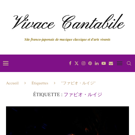
Site franco-japonais de musique classique et d'arts vivants
Accueil
Étiquettes
"ファビオ・ルイジ"
ÉTIQUETTE :
ファビオ・ルイジ