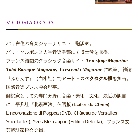
VICTORIA OKADA
パリ在住の音楽ジャーナリスト、翻訳家。
パリ・ソルボンヌ大学音楽学部にて博士号を取得。
Transfuge Magazine,
フランス語圏のクラシック音楽サイト
Total Baroque Magazine,
Crescendo-Magazine
。
に執筆
雑誌
『ふらんす』（白水社）で
アート・スペクタクル欄
を担当。
国際音楽プレス協会理事。
翻訳家としての専門分野は音楽・美術・文化。最近の訳書
に、平凡社『北斎画法』仏語版 (Edition du Chêne),
L’incoronazione di Poppea (DVD, Château de Versailles
Spectacles), Yves Klein Japon (Edition Délecta)。フランス文
芸翻訳家協会会員。