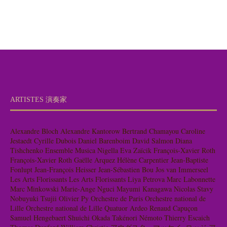
ARTISTES 演奏家
Alexandre Bloch
Alexandre Kantorow
Bertrand Chamayou
Caroline
Jestaedt
Cyrille Dubois
Daniel Barenboim
David Salmon
Diana
Tishchenko
Ensemble Musica Nigella
Eva Zaïcik
François-Xavier Roth
François-Xavier Roth
Gaëlle Arquez
Hélène Carpentier
Jean-Baptiste
Fonlupt
Jean-François Heisser
Jean-Sébastien Bou
Jos van Immerseel
Les Arts Florissants
Les Arts Florissants
Liya Petrova
Marc Labonnette
Marc Minkowski
Marie-Ange Nguci
Mayumi Kanagawa
Nicolas Stavy
Nobuyuki Tsujii
Olivier Py
Orchestre de Paris
Orchestre national de
Lille
Orchestre national de Lille
Quatuor Ardeo
Renaud Capuçon
Samuel Hengebaert
Shuichi Okada
Takénori Némoto
Thierry Escaich