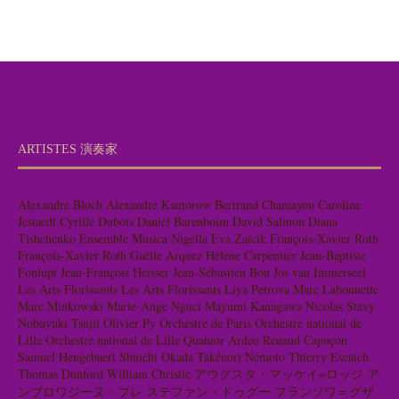
ARTISTES 演奏家
Alexandre Bloch
Alexandre Kantorow
Bertrand Chamayou
Caroline
Jestaedt
Cyrille Dubois
Daniel Barenboim
David Salmon
Diana
Tishchenko
Ensemble Musica Nigella
Eva Zaïcik
François-Xavier Roth
François-Xavier Roth
Gaëlle Arquez
Hélène Carpentier
Jean-Baptiste
Fonlupt
Jean-François Heisser
Jean-Sébastien Bou
Jos van Immerseel
Les Arts Florissants
Les Arts Florissants
Liya Petrova
Marc Labonnette
Marc Minkowski
Marie-Ange Nguci
Mayumi Kanagawa
Nicolas Stavy
Nobuyuki Tsujii
Olivier Py
Orchestre de Paris
Orchestre national de
Lille
Orchestre national de Lille
Quatuor Ardeo
Renaud Capuçon
Samuel Hengebaert
Shuichi Okada
Takénori Némoto
Thierry Escaich
Thomas Dunford
William Christie
アウグスタ・マッケイ=ロッジ
ア
ンブロワジーヌ・ブレ
ステファン・ドゥグー
フランソワ＝グザ