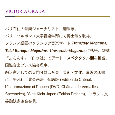
VICTORIA OKADA
パリ在住の音楽ジャーナリスト、翻訳家。
パリ・ソルボンヌ大学音楽学部にて博士号を取得。
Transfuge Magazine,
フランス語圏のクラシック音楽サイト
Total Baroque Magazine,
Crescendo-Magazine
。
に執筆
雑誌
『ふらんす』（白水社）で
アート・スペクタクル欄
を担当。
国際音楽プレス協会理事。
翻訳家としての専門分野は音楽・美術・文化。最近の訳書
に、平凡社『北斎画法』仏語版 (Edition du Chêne),
L’incoronazione di Poppea (DVD, Château de Versailles
Spectacles), Yves Klein Japon (Edition Délecta)。フランス文
芸翻訳家協会会員。