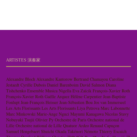
ARTISTES 演奏家
Alexandre Bloch
Alexandre Kantorow
Bertrand Chamayou
Caroline
Jestaedt
Cyrille Dubois
Daniel Barenboim
David Salmon
Diana
Tishchenko
Ensemble Musica Nigella
Eva Zaïcik
François-Xavier Roth
François-Xavier Roth
Gaëlle Arquez
Hélène Carpentier
Jean-Baptiste
Fonlupt
Jean-François Heisser
Jean-Sébastien Bou
Jos van Immerseel
Les Arts Florissants
Les Arts Florissants
Liya Petrova
Marc Labonnette
Marc Minkowski
Marie-Ange Nguci
Mayumi Kanagawa
Nicolas Stavy
Nobuyuki Tsujii
Olivier Py
Orchestre de Paris
Orchestre national de
Lille
Orchestre national de Lille
Quatuor Ardeo
Renaud Capuçon
Samuel Hengebaert
Shuichi Okada
Takénori Némoto
Thierry Escaich