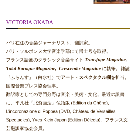
VICTORIA OKADA
パリ在住の音楽ジャーナリスト、翻訳家。
パリ・ソルボンヌ大学音楽学部にて博士号を取得。
Transfuge Magazine,
フランス語圏のクラシック音楽サイト
Total Baroque Magazine,
Crescendo-Magazine
。
に執筆
雑誌
『ふらんす』（白水社）で
アート・スペクタクル欄
を担当。
国際音楽プレス協会理事。
翻訳家としての専門分野は音楽・美術・文化。最近の訳書
に、平凡社『北斎画法』仏語版 (Edition du Chêne),
L’incoronazione di Poppea (DVD, Château de Versailles
Spectacles), Yves Klein Japon (Edition Délecta)。フランス文
芸翻訳家協会会員。