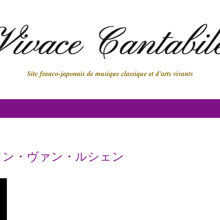
Site franco-japonais de musique classique et d'arts vivants
ワン・ヴァン・ルシェン