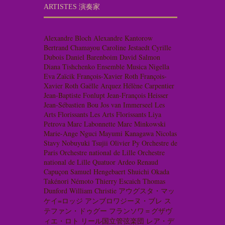
ARTISTES 演奏家
Alexandre Bloch
Alexandre Kantorow
Bertrand Chamayou
Caroline Jestaedt
Cyrille
Dubois
Daniel Barenboim
David Salmon
Diana Tishchenko
Ensemble Musica Nigella
Eva Zaïcik
François-Xavier Roth
François-
Xavier Roth
Gaëlle Arquez
Hélène Carpentier
Jean-Baptiste Fonlupt
Jean-François Heisser
Jean-Sébastien Bou
Jos van Immerseel
Les
Arts Florissants
Les Arts Florissants
Liya
Petrova
Marc Labonnette
Marc Minkowski
Marie-Ange Nguci
Mayumi Kanagawa
Nicolas
Stavy
Nobuyuki Tsujii
Olivier Py
Orchestre de
Paris
Orchestre national de Lille
Orchestre
national de Lille
Quatuor Ardeo
Renaud
Capuçon
Samuel Hengebaert
Shuichi Okada
Takénori Némoto
Thierry Escaich
Thomas
Dunford
William Christie
アウグスタ・マッ
ケイ=ロッジ
アンブロワジーヌ・ブレ
ス
テファン・ドゥグー
フランソワ＝グザヴ
ィエ・ロト
リール国立管弦楽団
レア・デ