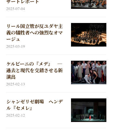
サートレポート
2025-07-04
リール国立管が反ユダヤ主
義の犠牲者への強烈なオマ
ージュ
2025-03-19
ケルビーニの『メデ』 ─
過去と現代を交錯させる新
演出
2025-02-13
シャンゼリゼ劇場 ヘンデ
ル『セメレ』
2025-02-12