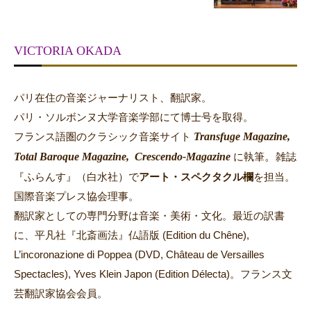
VICTORIA OKADA
パリ在住の音楽ジャーナリスト、翻訳家。
パリ・ソルボンヌ大学音楽学部にて博士号を取得。
Transfuge Magazine,
フランス語圏のクラシック音楽サイト
Total Baroque Magazine,
Crescendo-Magazine
。
に執筆
雑誌
『ふらんす』（白水社）で
アート・スペクタクル欄
を担当。
国際音楽プレス協会理事。
翻訳家としての専門分野は音楽・美術・文化。最近の訳書
に、平凡社『北斎画法』仏語版 (Edition du Chêne),
L’incoronazione di Poppea (DVD, Château de Versailles
Spectacles), Yves Klein Japon (Edition Délecta)。フランス文
芸翻訳家協会会員。