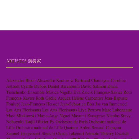
ARTISTES 演奏家
Alexandre Bloch
Alexandre Kantorow
Bertrand Chamayou
Caroline
Jestaedt
Cyrille Dubois
Daniel Barenboim
David Salmon
Diana
Tishchenko
Ensemble Musica Nigella
Eva Zaïcik
François-Xavier Roth
François-Xavier Roth
Gaëlle Arquez
Hélène Carpentier
Jean-Baptiste
Fonlupt
Jean-François Heisser
Jean-Sébastien Bou
Jos van Immerseel
Les Arts Florissants
Les Arts Florissants
Liya Petrova
Marc Labonnette
Marc Minkowski
Marie-Ange Nguci
Mayumi Kanagawa
Nicolas Stavy
Nobuyuki Tsujii
Olivier Py
Orchestre de Paris
Orchestre national de
Lille
Orchestre national de Lille
Quatuor Ardeo
Renaud Capuçon
Samuel Hengebaert
Shuichi Okada
Takénori Némoto
Thierry Escaich