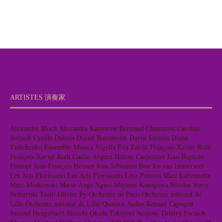
ARTISTES 演奏家
Alexandre Bloch
Alexandre Kantorow
Bertrand Chamayou
Caroline
Jestaedt
Cyrille Dubois
Daniel Barenboim
David Salmon
Diana
Tishchenko
Ensemble Musica Nigella
Eva Zaïcik
François-Xavier Roth
François-Xavier Roth
Gaëlle Arquez
Hélène Carpentier
Jean-Baptiste
Fonlupt
Jean-François Heisser
Jean-Sébastien Bou
Jos van Immerseel
Les Arts Florissants
Les Arts Florissants
Liya Petrova
Marc Labonnette
Marc Minkowski
Marie-Ange Nguci
Mayumi Kanagawa
Nicolas Stavy
Nobuyuki Tsujii
Olivier Py
Orchestre de Paris
Orchestre national de
Lille
Orchestre national de Lille
Quatuor Ardeo
Renaud Capuçon
Samuel Hengebaert
Shuichi Okada
Takénori Némoto
Thierry Escaich