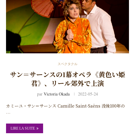
スペクタクル
サン＝サーンスの1幕オペラ《黄色い姫
君》、リール郊外で上演
par
Victoria Okada
2022-05-24
カミーユ・サン＝サーンス Camille Saint-Saëns 没後100年の
…
LIRE LA SUITE