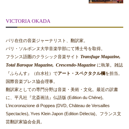
VICTORIA OKADA
パリ在住の音楽ジャーナリスト、翻訳家。
パリ・ソルボンヌ大学音楽学部にて博士号を取得。
Transfuge Magazine,
フランス語圏のクラシック音楽サイト
Total Baroque Magazine,
Crescendo-Magazine
。
に執筆
雑誌
『ふらんす』（白水社）で
アート・スペクタクル欄
を担当。
国際音楽プレス協会理事。
翻訳家としての専門分野は音楽・美術・文化。最近の訳書
に、平凡社『北斎画法』仏語版 (Edition du Chêne),
L’incoronazione di Poppea (DVD, Château de Versailles
Spectacles), Yves Klein Japon (Edition Délecta)。フランス文
芸翻訳家協会会員。