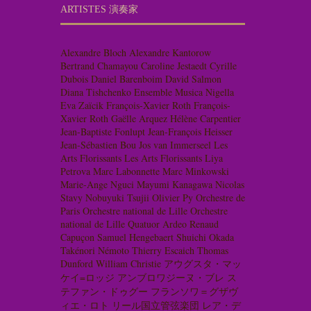
ARTISTES 演奏家
Alexandre Bloch
Alexandre Kantorow
Bertrand Chamayou
Caroline Jestaedt
Cyrille
Dubois
Daniel Barenboim
David Salmon
Diana Tishchenko
Ensemble Musica Nigella
Eva Zaïcik
François-Xavier Roth
François-
Xavier Roth
Gaëlle Arquez
Hélène Carpentier
Jean-Baptiste Fonlupt
Jean-François Heisser
Jean-Sébastien Bou
Jos van Immerseel
Les
Arts Florissants
Les Arts Florissants
Liya
Petrova
Marc Labonnette
Marc Minkowski
Marie-Ange Nguci
Mayumi Kanagawa
Nicolas
Stavy
Nobuyuki Tsujii
Olivier Py
Orchestre de
Paris
Orchestre national de Lille
Orchestre
national de Lille
Quatuor Ardeo
Renaud
Capuçon
Samuel Hengebaert
Shuichi Okada
Takénori Némoto
Thierry Escaich
Thomas
Dunford
William Christie
アウグスタ・マッ
ケイ=ロッジ
アンブロワジーヌ・ブレ
ス
テファン・ドゥグー
フランソワ＝グザヴ
ィエ・ロト
リール国立管弦楽団
レア・デ