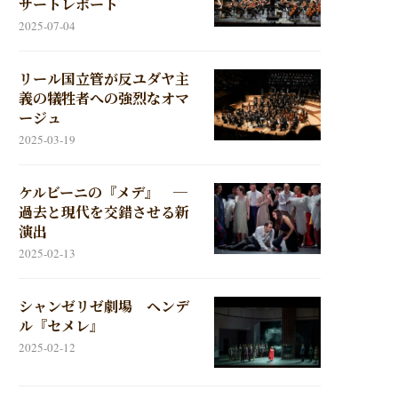
サートレポート
2025-07-04
リール国立管が反ユダヤ主
義の犠牲者への強烈なオマ
ージュ
2025-03-19
ケルビーニの『メデ』 ─
過去と現代を交錯させる新
演出
2025-02-13
シャンゼリゼ劇場 ヘンデ
ル『セメレ』
2025-02-12