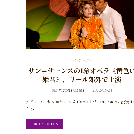
スペクタクル
サン＝サーンスの1幕オペラ《黄色
姫君》、リール郊外で上演
par
Victoria Okada
2022-05-24
カミーユ・サン＝サーンス Camille Saint-Saëns 没後10
年の …
LIRE LA SUITE