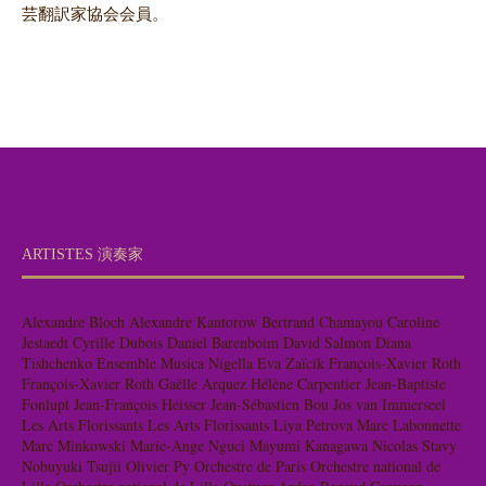
芸翻訳家協会会員。
ARTISTES 演奏家
Alexandre Bloch
Alexandre Kantorow
Bertrand Chamayou
Caroline
Jestaedt
Cyrille Dubois
Daniel Barenboim
David Salmon
Diana
Tishchenko
Ensemble Musica Nigella
Eva Zaïcik
François-Xavier Roth
François-Xavier Roth
Gaëlle Arquez
Hélène Carpentier
Jean-Baptiste
Fonlupt
Jean-François Heisser
Jean-Sébastien Bou
Jos van Immerseel
Les Arts Florissants
Les Arts Florissants
Liya Petrova
Marc Labonnette
Marc Minkowski
Marie-Ange Nguci
Mayumi Kanagawa
Nicolas Stavy
Nobuyuki Tsujii
Olivier Py
Orchestre de Paris
Orchestre national de