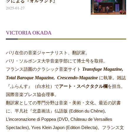
クによる『オルランド』
2025-01-27
VICTORIA OKADA
パリ在住の音楽ジャーナリスト、翻訳家。
パリ・ソルボンヌ大学音楽学部にて博士号を取得。
Transfuge Magazine,
フランス語圏のクラシック音楽サイト
Total Baroque Magazine,
Crescendo-Magazine
。
に執筆
雑誌
『ふらんす』（白水社）で
アート・スペクタクル欄
を担当。
国際音楽プレス協会理事。
翻訳家としての専門分野は音楽・美術・文化。最近の訳書
に、平凡社『北斎画法』仏語版 (Edition du Chêne),
L’incoronazione di Poppea (DVD, Château de Versailles
Spectacles), Yves Klein Japon (Edition Délecta)。フランス文