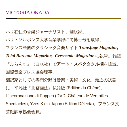
VICTORIA OKADA
パリ在住の音楽ジャーナリスト、翻訳家。
パリ・ソルボンヌ大学音楽学部にて博士号を取得。
Transfuge Magazine,
フランス語圏のクラシック音楽サイト
Total Baroque Magazine,
Crescendo-Magazine
。
に執筆
雑誌
『ふらんす』（白水社）で
アート・スペクタクル欄
を担当。
国際音楽プレス協会理事。
翻訳家としての専門分野は音楽・美術・文化。最近の訳書
に、平凡社『北斎画法』仏語版 (Edition du Chêne),
L’incoronazione di Poppea (DVD, Château de Versailles
Spectacles), Yves Klein Japon (Edition Délecta)。フランス文
芸翻訳家協会会員。