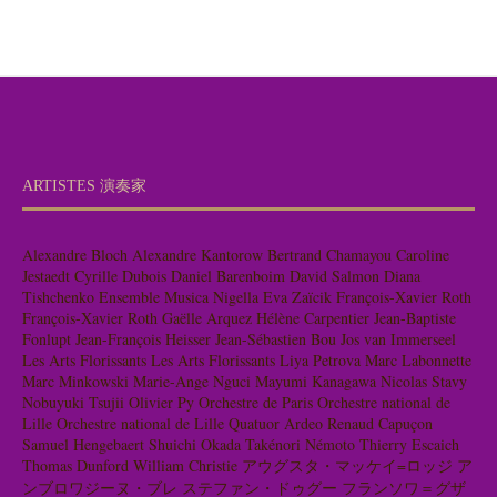
ARTISTES 演奏家
Alexandre Bloch
Alexandre Kantorow
Bertrand Chamayou
Caroline
Jestaedt
Cyrille Dubois
Daniel Barenboim
David Salmon
Diana
Tishchenko
Ensemble Musica Nigella
Eva Zaïcik
François-Xavier Roth
François-Xavier Roth
Gaëlle Arquez
Hélène Carpentier
Jean-Baptiste
Fonlupt
Jean-François Heisser
Jean-Sébastien Bou
Jos van Immerseel
Les Arts Florissants
Les Arts Florissants
Liya Petrova
Marc Labonnette
Marc Minkowski
Marie-Ange Nguci
Mayumi Kanagawa
Nicolas Stavy
Nobuyuki Tsujii
Olivier Py
Orchestre de Paris
Orchestre national de
Lille
Orchestre national de Lille
Quatuor Ardeo
Renaud Capuçon
Samuel Hengebaert
Shuichi Okada
Takénori Némoto
Thierry Escaich
Thomas Dunford
William Christie
アウグスタ・マッケイ=ロッジ
ア
ンブロワジーヌ・ブレ
ステファン・ドゥグー
フランソワ＝グザ