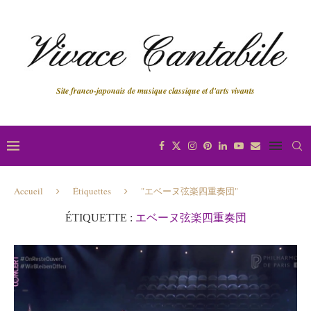
Site franco-japonais de musique classique et d'arts vivants
Accueil
Étiquettes
"エベーヌ弦楽四重奏団"
ÉTIQUETTE :
エベーヌ弦楽四重奏団