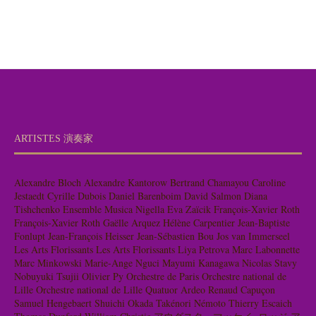
ARTISTES 演奏家
Alexandre Bloch
Alexandre Kantorow
Bertrand Chamayou
Caroline
Jestaedt
Cyrille Dubois
Daniel Barenboim
David Salmon
Diana
Tishchenko
Ensemble Musica Nigella
Eva Zaïcik
François-Xavier Roth
François-Xavier Roth
Gaëlle Arquez
Hélène Carpentier
Jean-Baptiste
Fonlupt
Jean-François Heisser
Jean-Sébastien Bou
Jos van Immerseel
Les Arts Florissants
Les Arts Florissants
Liya Petrova
Marc Labonnette
Marc Minkowski
Marie-Ange Nguci
Mayumi Kanagawa
Nicolas Stavy
Nobuyuki Tsujii
Olivier Py
Orchestre de Paris
Orchestre national de
Lille
Orchestre national de Lille
Quatuor Ardeo
Renaud Capuçon
Samuel Hengebaert
Shuichi Okada
Takénori Némoto
Thierry Escaich