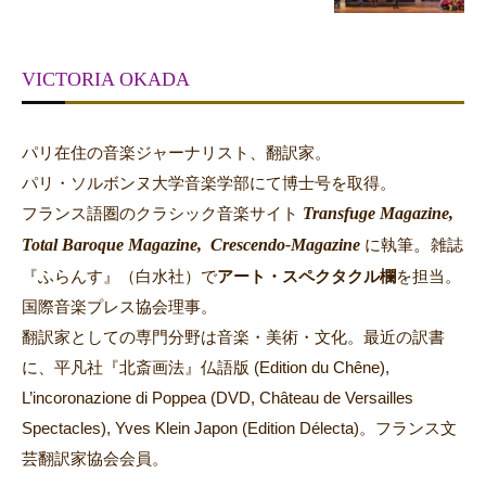
VICTORIA OKADA
パリ在住の音楽ジャーナリスト、翻訳家。
パリ・ソルボンヌ大学音楽学部にて博士号を取得。
Transfuge Magazine,
フランス語圏のクラシック音楽サイト
Total Baroque Magazine,
Crescendo-Magazine
。
に執筆
雑誌
『ふらんす』（白水社）で
アート・スペクタクル欄
を担当。
国際音楽プレス協会理事。
翻訳家としての専門分野は音楽・美術・文化。最近の訳書
に、平凡社『北斎画法』仏語版 (Edition du Chêne),
L’incoronazione di Poppea (DVD, Château de Versailles
Spectacles), Yves Klein Japon (Edition Délecta)。フランス文
芸翻訳家協会会員。