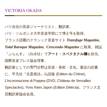
VICTORIA OKADA
パリ在住の音楽ジャーナリスト、翻訳家。
パリ・ソルボンヌ大学音楽学部にて博士号を取得。
Transfuge Magazine,
フランス語圏のクラシック音楽サイト
Total Baroque Magazine,
Crescendo-Magazine
。
に執筆
雑誌
『ふらんす』（白水社）で
アート・スペクタクル欄
を担当。
国際音楽プレス協会理事。
翻訳家としての専門分野は音楽・美術・文化。最近の訳書
に、平凡社『北斎画法』仏語版 (Edition du Chêne),
L’incoronazione di Poppea (DVD, Château de Versailles
Spectacles), Yves Klein Japon (Edition Délecta)。フランス文
芸翻訳家協会会員。