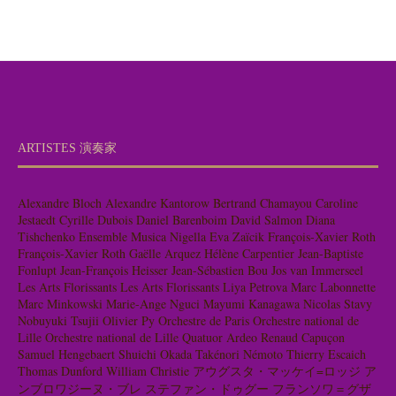
ARTISTES 演奏家
Alexandre Bloch
Alexandre Kantorow
Bertrand Chamayou
Caroline
Jestaedt
Cyrille Dubois
Daniel Barenboim
David Salmon
Diana
Tishchenko
Ensemble Musica Nigella
Eva Zaïcik
François-Xavier Roth
François-Xavier Roth
Gaëlle Arquez
Hélène Carpentier
Jean-Baptiste
Fonlupt
Jean-François Heisser
Jean-Sébastien Bou
Jos van Immerseel
Les Arts Florissants
Les Arts Florissants
Liya Petrova
Marc Labonnette
Marc Minkowski
Marie-Ange Nguci
Mayumi Kanagawa
Nicolas Stavy
Nobuyuki Tsujii
Olivier Py
Orchestre de Paris
Orchestre national de
Lille
Orchestre national de Lille
Quatuor Ardeo
Renaud Capuçon
Samuel Hengebaert
Shuichi Okada
Takénori Némoto
Thierry Escaich
Thomas Dunford
William Christie
アウグスタ・マッケイ=ロッジ
ア
ンブロワジーヌ・ブレ
ステファン・ドゥグー
フランソワ＝グザ