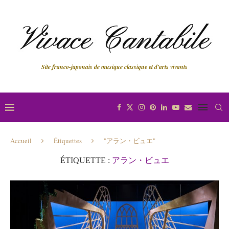
Site franco-japonais de musique classique et d'arts vivants
Accueil
Étiquettes
"アラン・ビュエ"
ÉTIQUETTE :
アラン・ビュエ