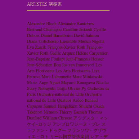
ARTISTES 演奏家
Alexandre Bloch
Alexandre Kantorow
Bertrand Chamayou
Caroline Jestaedt
Cyrille
Dubois
Daniel Barenboim
David Salmon
Diana Tishchenko
Ensemble Musica Nigella
Eva Zaïcik
François-Xavier Roth
François-
Xavier Roth
Gaëlle Arquez
Hélène Carpentier
Jean-Baptiste Fonlupt
Jean-François Heisser
Jean-Sébastien Bou
Jos van Immerseel
Les
Arts Florissants
Les Arts Florissants
Liya
Petrova
Marc Labonnette
Marc Minkowski
Marie-Ange Nguci
Mayumi Kanagawa
Nicolas
Stavy
Nobuyuki Tsujii
Olivier Py
Orchestre de
Paris
Orchestre national de Lille
Orchestre
national de Lille
Quatuor Ardeo
Renaud
Capuçon
Samuel Hengebaert
Shuichi Okada
Takénori Némoto
Thierry Escaich
Thomas
Dunford
William Christie
アウグスタ・マッ
ケイ=ロッジ
アンブロワジーヌ・ブレ
ス
テファン・ドゥグー
フランソワ＝グザヴ
ィエ・ロト
リール国立管弦楽団
レア・デ