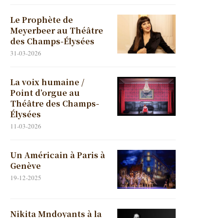
Le Prophète de
Meyerbeer au Théâtre
des Champs-Élysées
31-03-2026
La voix humaine /
Point d’orgue au
Théâtre des Champs-
Élysées
11-03-2026
Un Américain à Paris à
Genève
19-12-2025
Nikita Mndoyants à la