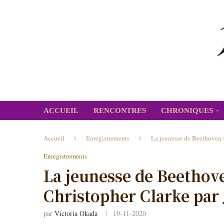
ACCUEIL
RENCONTRES
CHRONIQUES
Accueil
Enregistrements
La jeunesse de Beethoven s
Enregistrements
La jeunesse de Beethov
Christopher Clarke par
par
Victoria Okada
19-11-2020