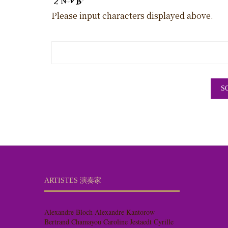
Please input characters displayed above.
ARTISTES 演奏家
Alexandre Bloch
Alexandre Kantorow
Bertrand Chamayou
Caroline Jestaedt
Cyrille