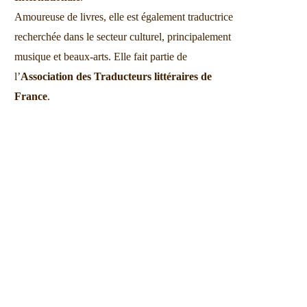
Amoureuse de livres, elle est également traductrice
recherchée dans le secteur culturel, principalement
musique et beaux-arts. Elle fait partie de
l’
Association des Traducteurs littéraires de
France
.
En chair et en os
Affinité et fusio
29-12-2022
28-12-2022