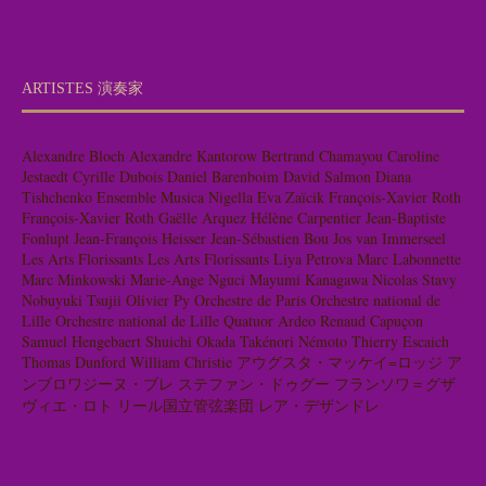
ARTISTES 演奏家
Alexandre Bloch
Alexandre Kantorow
Bertrand Chamayou
Caroline
Jestaedt
Cyrille Dubois
Daniel Barenboim
David Salmon
Diana
Tishchenko
Ensemble Musica Nigella
Eva Zaïcik
François-Xavier Roth
François-Xavier Roth
Gaëlle Arquez
Hélène Carpentier
Jean-Baptiste
Fonlupt
Jean-François Heisser
Jean-Sébastien Bou
Jos van Immerseel
Les Arts Florissants
Les Arts Florissants
Liya Petrova
Marc Labonnette
Marc Minkowski
Marie-Ange Nguci
Mayumi Kanagawa
Nicolas Stavy
Nobuyuki Tsujii
Olivier Py
Orchestre de Paris
Orchestre national de
Lille
Orchestre national de Lille
Quatuor Ardeo
Renaud Capuçon
Samuel Hengebaert
Shuichi Okada
Takénori Némoto
Thierry Escaich
Thomas Dunford
William Christie
アウグスタ・マッケイ=ロッジ
ア
ンブロワジーヌ・ブレ
ステファン・ドゥグー
フランソワ＝グザ
ヴィエ・ロト
リール国立管弦楽団
レア・デザンドレ